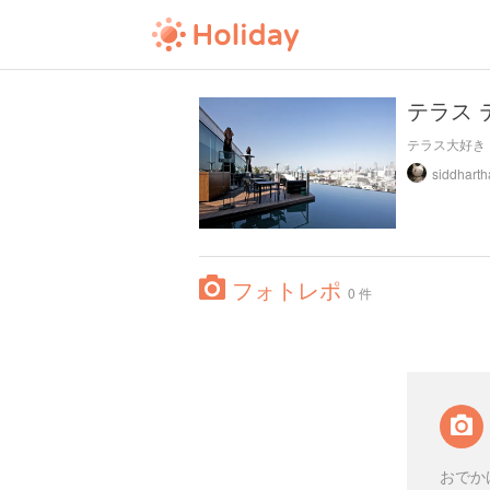
テラス 
テラス大好き
フォトレポ
0 件
おでか