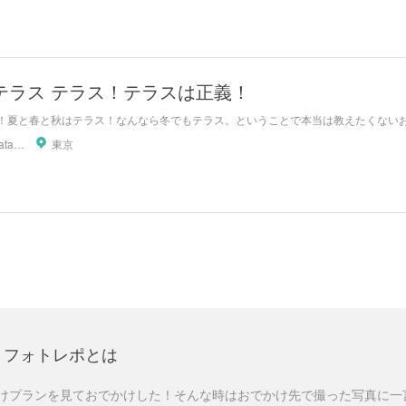
テラス テラス！テラスは正義！
！夏と春と秋はテラス！なんなら冬でもテラス。ということで本当は教えたくない
siddharthataka
東京
フォトレポとは
けプランを見ておでかけした！そんな時はおでかけ先で撮った写真に一