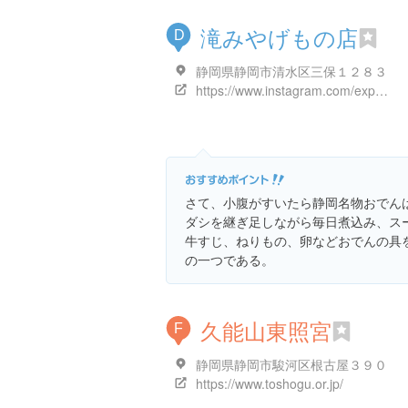
滝みやげもの店
D
静岡県静岡市清水区三保１２８３
https://www.instagram.com/explore/locations/1340753252672663
さて、小腹がすいたら静岡名物おでん
ダシを継ぎ足しながら毎日煮込み、ス
牛すじ、ねりもの、卵などおでんの具
の一つである。
久能山東照宮
F
静岡県静岡市駿河区根古屋３９０
https://www.toshogu.or.jp/