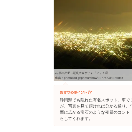
山原の夜景 - 写真共有サイト「フォト蔵」
出典：
photozou.jp/photo/show/307756/34356081
静岡県でも隠れた有名スポット。車で
が、写真を見て頂ければ分かる通り、
面に広がる宝石のような夜景のコント
らしてくれます。