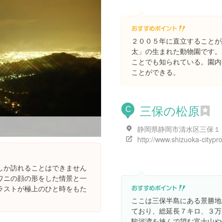
２００５年に直立することが
太」の生まれた動物園です。
ことでも知られている。園内
ことができる。
三保の松原
C
しか訪れることはできません
ワニの顔の形をした情景と一
ラストが極上のひと時をもた
ここは三保半島にある景勝地
ており、総延長７キロ、３万
駿河湾を挟んで望む富士山や