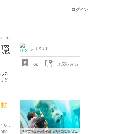
ログイン
/05/17
railroad
train
comic
mountain
sports
fishing
bbq
fashion
tradition
music
baby
camera
amusement
aquarium
sea
ball
baer
bell
の隠
park
LEXUS
82
地図をみる
おス
りど
平動
28.522 px
静岡県静岡市駿河区池田１７６７-６
.php
静岡市立日本平動物園［静岡市駿河区池田］ | 静岡新聞SBS - @S ...