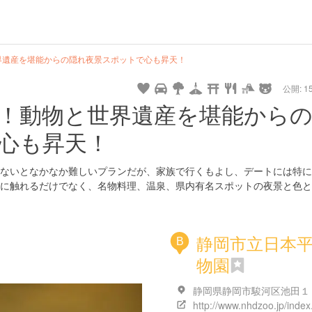
de
hot
type
star
camera
home
settings
profile
print
rank
mail
lock
calendar
access
界遺産を堪能からの隠れ夜景スポットで心も昇天！
公開: 15
drive
walking
cycling
nature
stroll
art
camp
history
castle
temple
cafe
gourmet
onsen
outdoor
world
public bath
shopping
general
！動物と世界遺産を堪能から
heritage
store
心も昇天！
hyogo
ないとなかなか難しいプランだが、家族で行くもよし、デートには特に
に触れるだけでなく、名物料理、温泉、県内有名スポットの夜景と色と
静岡市立日本
B
物園
http://www.nhdzoo.jp/index