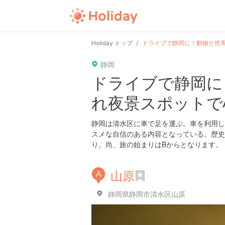
user
pin
tel
time
url
gui
Holiday トップ
ドライブで静岡に！動物と世
静岡
date
child
solitary
pet
ドライブで静岡に
れ夜景スポットで
tokyo
kanagawa
osaka
kyoto
静岡は清水区に車で足を運ぶ。車を利用し
スメな自信のある内容となっている。歴史
り。尚、旅の始まりはBからとなります。
山原
A
静岡県静岡市清水区山原