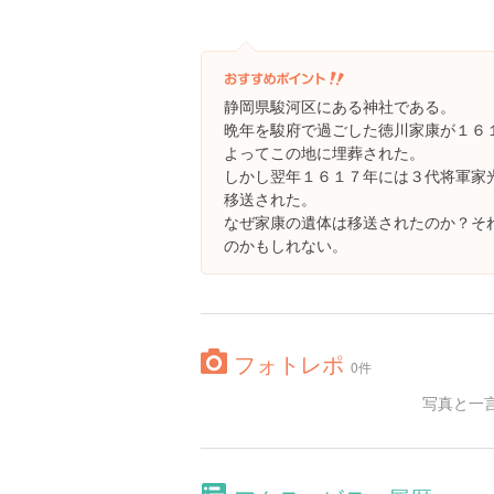
静岡県駿河区にある神社である。
晩年を駿府で過ごした徳川家康が１６
よってこの地に埋葬された。
しかし翌年１６１７年には３代将軍家
移送された。
なぜ家康の遺体は移送されたのか？そ
のかもしれない。
フォトレポ
0件
写真と一