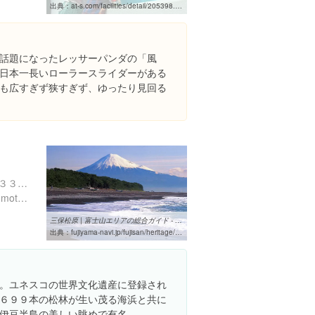
出典：
at-s.com/facilities/detail/205398.html
話題になったレッサーパンダの「風
日本一長いローラースライダーがある
も広すぎず狭すぎず、ゆったり見回る
静岡県静岡市清水区三保１３３８-４５
http://www.shizuoka-citypromotion.jp/mihonomatsubara/
三保松原 | 富士山エリアの総合ガイド - フジヤマNAVI
出典：
fujiyama-navi.jp/fujisan/heritage/page/21
。ユネスコの世界文化遺産に登録され
６９９本の松林が生い茂る海浜と共に
伊豆半島の美しい眺めで有名。