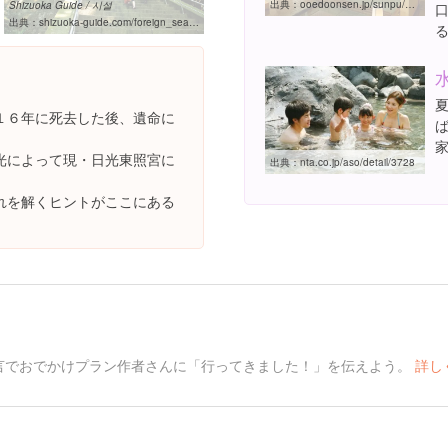
出典：
ooedoonsen.jp/sunpu/onsen/yumeguri.html
Shizuoka Guide / 시설
出典：
shizuoka-guide.com/foreign_search/detail/4/5673
１６年に死去した後、遺命に
光によって現・日光東照宮に
出典：
nta.co.jp/aso/detail/3728
れを解くヒントがここにある
言でおでかけプラン作者さんに「行ってきました！」を伝えよう。
詳し