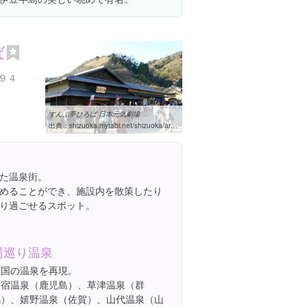
ば
９４
すんぷ夢ひろば 日本元気劇場
出典：
shizuoka.mytabi.net/shizuoka/archives/sunpu-nihon-genki-gekijyo.php
た温泉街。
めることができ、施設内を散策したり
り過ごせるスポット。
湯巡り温泉
全国の温泉を再現。
指宿温泉（鹿児島）、草津温泉（群
馬）、嬉野温泉（佐賀）、山代温泉（山