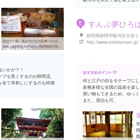
すんぷ夢ひろ
E
静岡県静岡市駿河区古宿２
口コミ一覧 : 滝みやげもの店[食べログ]
http://www.ooedoonsen.jp/
出典：
tabelog.com/shizuoka/A2201/A220101/22016662/dtlrvwlst
はいかが？！
ープを黒くするのが静岡流。
何と江戸の街をモチーフにし
を全て串刺しにするのも特徴
多種多様な全国の温泉を楽し
買い物もできるため、ゆっく
また、宿泊も可。