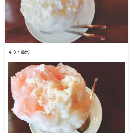
キウイ🥝氷