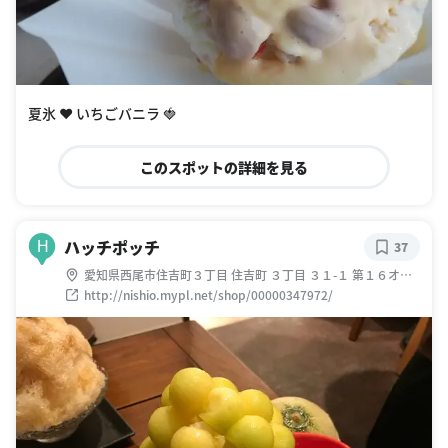
夏氷 ❤︎ いちごバニラ 🍓
このスポットの詳細を見る
ハッチポッチ
H
37
愛知県西尾市住吉町３丁目 住吉町 ３丁目 ３１-１ 第１６オー
シャンプラザ１号
http://nishio.mypl.net/shop/00000347972/