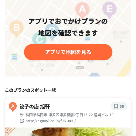
このプランのスポット一覧
餃子の店 旭軒
A
56
福岡県福岡市 博多区博多駅前2丁目15-22 産興ビル 1F
http://r.gnavi.co.jp/f061000/