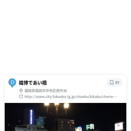
福博であい橋
D
57
福岡県福岡市中央区西中洲
http://www.city.fukuoka.lg.jp/chuoku/kikaku/charm-
kankou/ch-jouhouhassin/023_2.html