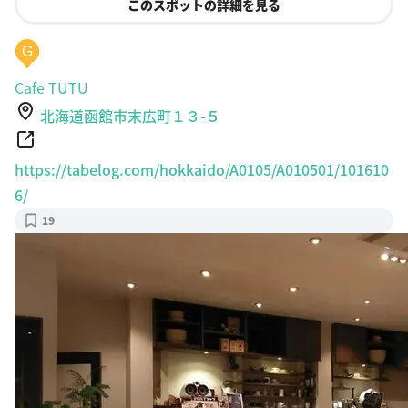
es
このスポットの詳細を見る
G
Cafe TUTU
北海道函館市末広町１３-５
https://tabelog.com/hokkaido/A0105/A010501/101610
6/
19