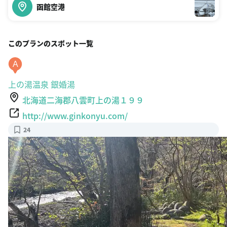
函館空港
このプランのスポット一覧
A
上の湯温泉 銀婚湯
北海道二海郡八雲町上の湯１９９
http://www.ginkonyu.com/
24