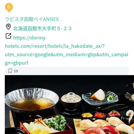
B
ラビスタ函館ベイANNEX
北海道函館市大手町５-２３
https://dormy-
hotels.com/resort/hotels/la_hakodate_ax/?
utm_source=google&utm_medium=gbp&utm_campai
gn=gbpurl
10