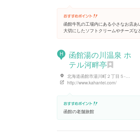
函館牛乳の工場内にある小さなお店あい
大切にしたソフトクリームやチーズな
函館湯の川温泉 ホ
H
テル河畔亭
北海道函館市湯川町２丁目５-２３
http://www.kahantei.com/
函館の老舗旅館