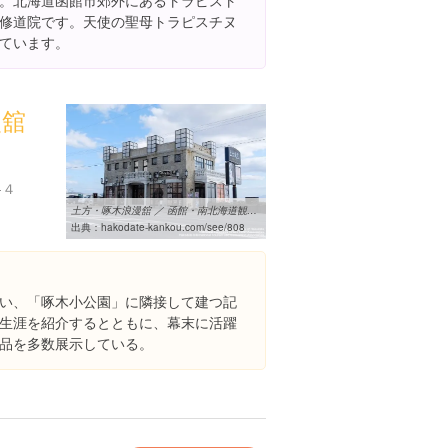
。北海道函館市郊外にあるトラピスト
修道院です。天使の聖母トラピスチヌ
ています。
漫舘
-４
土方・啄木浪漫舘 ／ 函館・南北海道観光ガイド
出典：
hakodate-kankou.com/see/808
い、「啄木小公園」に隣接して建つ記
生涯を紹介するとともに、幕末に活躍
品を多数展示している。