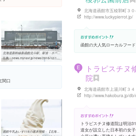
北海道函館市五稜郭町３０
http://www.luckypierrot.jp/
函館の大人気ローカルフード
北海道新幹線新函館北斗駅、駅舎・ホーム公開! 開業へ準備着々 - 写真 ...
出典：
news.mynavi.jp/news/2015/12/10/663
トラピスチヌ
E
院
玄関口
北海道函館市上湯川町３４
トラピスチヌ修道院は明治3
道女が設立した日本初の女子修
函館牛乳あいす118の基本情報 - 【北海道じゃらん】