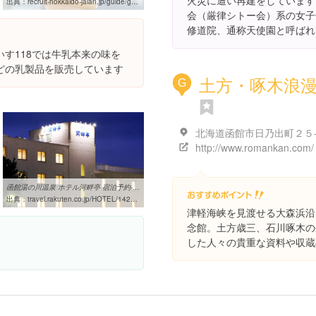
火災に遭い再建をしています
出典：
recruit-hokkaido-jalan.jp/guide/g00217
会（厳律シトー会）系の女子
修道院、通称天使園と呼ばれ
す118では牛乳本来の味を
どの乳製品を販売しています
土方・啄木浪
G
北海道函館市日乃出町２５
http://www.romankan.com/
函館湯の川温泉 ホテル河畔亭 宿泊予約-楽天トラベル
出典：
travel.rakuten.co.jp/HOTEL/142876/142876.html
津軽海峡を見渡せる大森浜沿
念館。土方歳三、石川啄木の
した人々の貴重な資料や収蔵