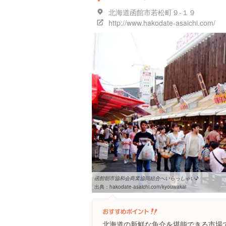
北海道函館市若松町９-１９
http://www.hakodate-asaichi.com/
函館朝市協和会商業協同組合へいらっしゃい♪
出典：
hakodate-asaichi.com/kyouwakai
北海道の新鮮な魚介を堪能できる市場