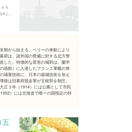
-４４
http://www.hakodate-jts-kosya.jp/park/p_goryokaku.html
末期から始まる。ペリーの来航により
幕府は、諸外国の脅威に対する北方警
造した。特徴的な星形の城郭は、蘭学
の函館）に入港したフランス軍艦の将
の城塞技術に、日本の築城技術を加え
壊後は旧幕府脱走軍が五稜郭を制圧。
大正３年（1914）には公園として市民
1952）には北海道で唯一の国指定の特
ロ五