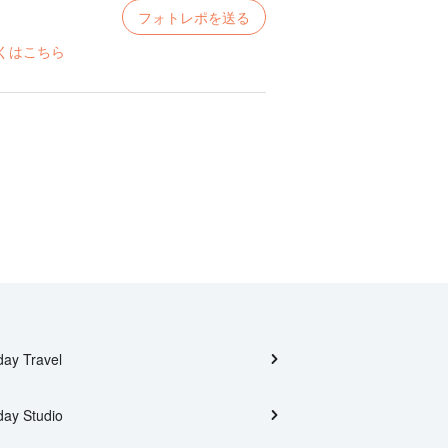
フォトレポを送る
くはこちら
day Travel
day Studio