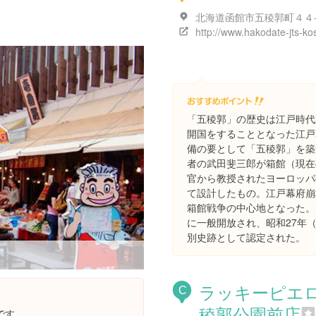
北海道函館市五稜郭町４４
「五稜郭」の歴史は江戸時代
開国をすることとなった江戸
備の要として「五稜郭」を築
者の武田斐三郎が箱館（現在
官から教授されたヨーロッパ
て設計したもの。江戸幕府崩
箱館戦争の中心地となった。
に一般開放され、昭和27年（
別史跡として認定された。
ラッキーピエ
C
稜郭公園前店
です