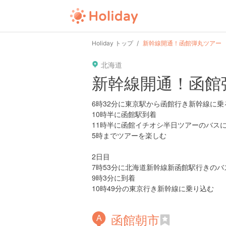
user
pin
tel
time
Holiday トップ
新幹線開通！函館弾丸ツアー
北海道
date
child
solitary
新幹線開通！函館
tokyo
kanagawa
osaka
6時32分に東京駅から函館行き新幹線に乗
10時半に函館駅到着
11時半に函館イチオシ半日ツアーのバス
5時までツアーを楽しむ
2日目
7時53分に北海道新幹線新函館駅行きのバ
9時3分に到着
10時49分の東京行き新幹線に乗り込む
函館朝市
A