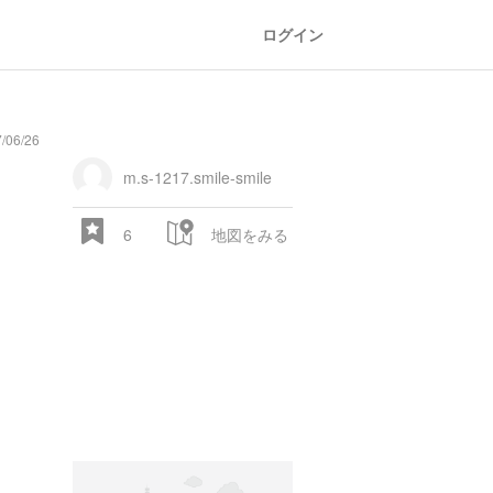
ログイン
/06/26
general
railroad
train
comic
mountain
sports
fishing
bbq
fashion
tradition
music
baby
camera
amusement
aquarium
sea
ball
baer
store
park
m.s-1217.smile-smile
6
地図をみる
28.522 px