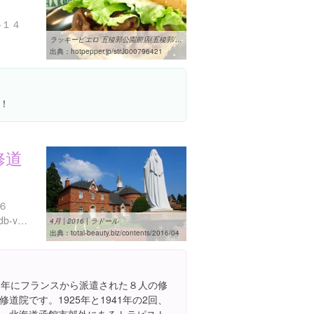
-１４
ラッキーピエロ 五稜郭公園前店(五稜郭/その他グルメ ...
出典：
hotpepper.jp/strJ000796421
！
修道
６
http://www.hakobura.jp/db/db-view/2010/04/post-49.html
4月 | 2016 | ラドール
出典：
total-beauty.biz/contents/2016/04
1年にフランスから派遣された８人の修
道院です。1925年と1941年の2回、