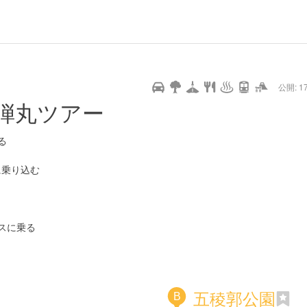
url
guide
hot
type
star
camera
home
settings
profile
print
rank
mail
lock
calendar
access
公開: 17
pet
drive
walking
cycling
nature
stroll
art
camp
history
castle
temple
cafe
gourmet
onsen
outdoor
world
public bath
shopping
弾丸ツアー
heritage
kyoto
hyogo
る
に乗り込む
スに乗る
五稜郭公園
B