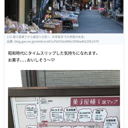
215.菓子屋横丁から蔵造りの街へ - 丼季報亭「8万時間の休息」
出典：
blog.goo.ne.jp/nickk/e/a81a7b241bc88fcc590bad6220fc1079
昭和時代にタイムスリップした気持ちになれます。
お菓子、、、おいしそう〜♡