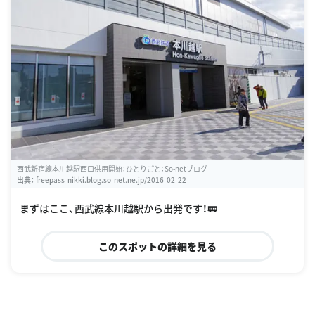
西武新宿線本川越駅西口供用開始：ひとりごと：So-netブログ
出典：
freepass-nikki.blog.so-net.ne.jp/2016-02-22
まずはここ、西武線本川越駅から出発です！🚃
このスポットの詳細を見る