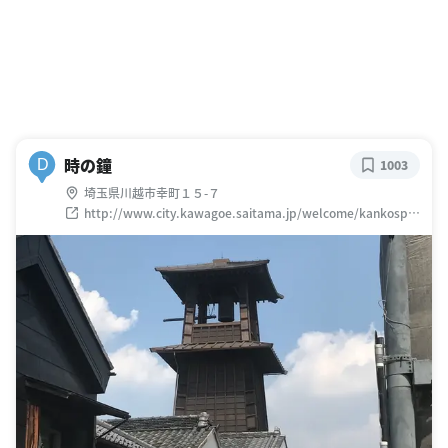
時の鐘
D
1003
埼玉県川越市幸町１５-７
http://www.city.kawagoe.saitama.jp/welcome/kankospot
/kurazukurizone/tokinokane.html