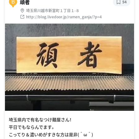
頑者
B
54
埼玉県川越市新富町１丁目１-８
http://blog.livedoor.jp/ramen_ganja/?p=4
埼玉県内で有名なつけ麺屋さん！
平日でもならんでます。
こってり＆濃いめがすきな方は是非(＾ω＾)