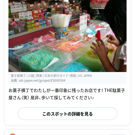
菓子屋横丁 | 川越 | 関東 | 日本の旅行ガイド・情報 | att.JAPAN
出典：
att-japan.net/jp/spot/ES000384
お菓子横丁でわたしが一番印象に残ったお店です！ THE駄菓子
屋さん（笑） 是非、歩いて探してみてください♪
このスポットの詳細を見る