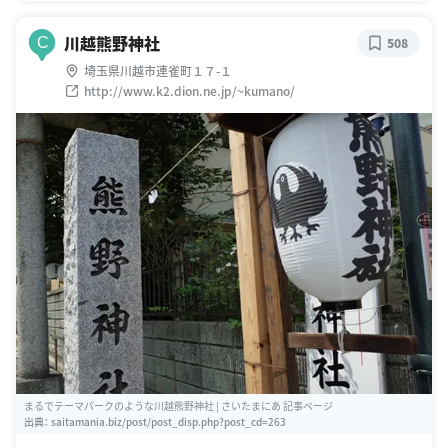
川越熊野神社
C
508
埼玉県川越市連雀町１７-１
http://www.k2.dion.ne.jp/~kumano/
まるでテーマパークのような川越熊野神社 | さいたまにあ 記事ページ
出典：
saitamania.biz/post/post_disp.php?post_cd=263