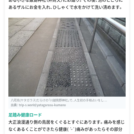
あるザルにお金を入れ、ひしゃくで水をかけて洗い清めます。
八咫烏(ヤタガラス)だらけの「川越熊野神社」で、人生初の手相占いをし ...
出典：
trip-s.world/yatagarasu-kumano
足踏み健康ロード
大正浪漫通り側の鳥居をくぐるとすぐにあります。痛みを感じ
なくあるくことができたら健康( ˊᵕˋ )痛みがあったらその部分