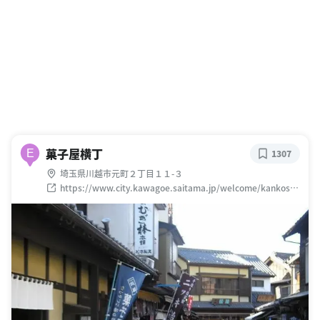
菓子屋横丁
E
1307
埼玉県川越市元町２丁目１１-３
https://www.city.kawagoe.saitama.jp/welcome/kankosp
ot/kurazukurizone/kashiya.html