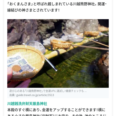
「おくまんさま」と呼ばれ親しまれている川越熊野神社。開運・
縁結びの神さまとされています！
遊び心のある「川越熊野神社」で金運UPに運試し！健康チェックも ...
出典：
guide.travel.co.jp/article/3513
川越銭洗弁財天厳島神社
本殿のすぐ横にあり、金運をアップすることができます！横に
ある小さな厳島神社（弁財天）にお詣り。その後、池のところに