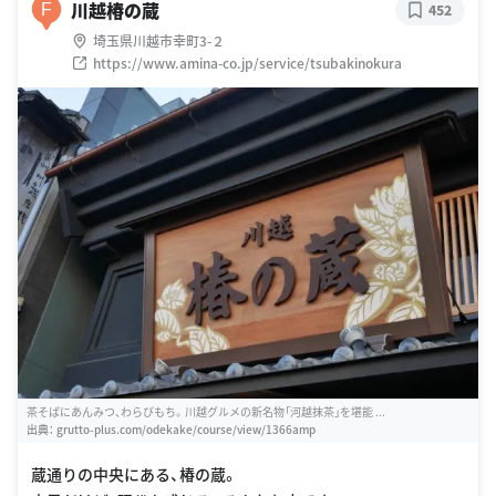
川越椿の蔵
F
452
埼玉県川越市幸町3-２
https://www.amina-co.jp/service/tsubakinokura
茶そばにあんみつ、わらびもち。川越グルメの新名物「河越抹茶」を堪能 ...
出典：
grutto-plus.com/odekake/course/view/1366amp
蔵通りの中央にある、椿の蔵。