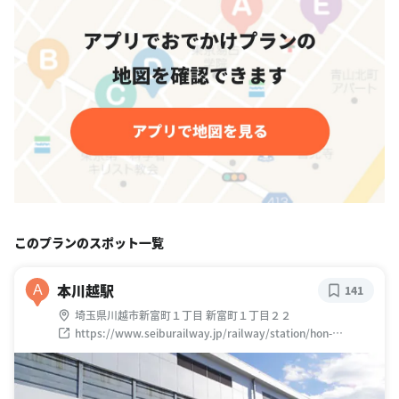
このプランのスポット一覧
本川越駅
A
141
埼玉県川越市新富町１丁目 新富町１丁目２２
https://www.seiburailway.jp/railway/station/hon-
kawagoe/