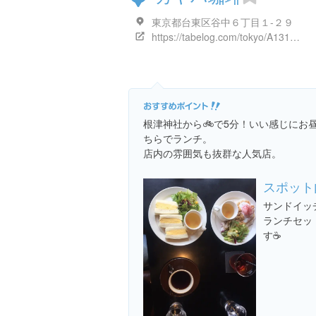
東京都台東区谷中６丁目１-２９
https://tabelog.com/tokyo/A1311/A131104/13019585/
根津神社から🚲で5分！いい感じにお
ちらでランチ。
店内の雰囲気も抜群な人気店。
スポット
サンドイッ
ランチセッ
す☕️