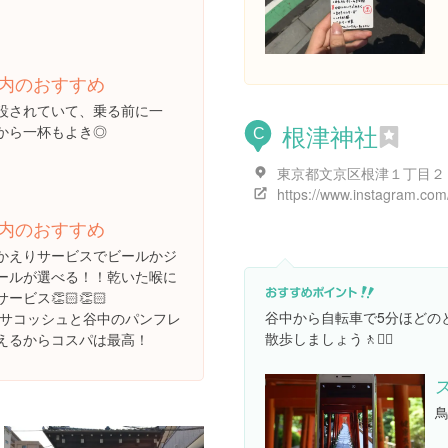
内のおすすめ
設されていて、乗る前に一
根津神社
から一杯もよき◎
C
東京都文京区根津１丁目２
内のおすすめ
かえりサービスでビールかジ
ールが選べる！！乾いた喉に
ビス👏🏻👏🏻
谷中から自転車で5分ほどの
ikeのサコッシュと谷中のパンフレ
散歩しましょう🚶🚶‍♀️
えるからコスパは最高！