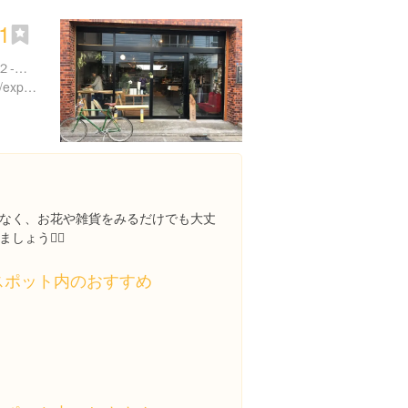
1
東京都墨田区東向島５丁目２-７ ダイアパレス東向島 101
https://www.instagram.com/explore/locations/1005934616
なく、お花や雑貨をみるだけでも大丈
ょう👌🏻
スポット内のおすすめ