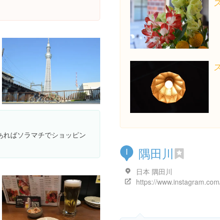
あればソラマチでショッピン
隅田川
I
日本 隅田川