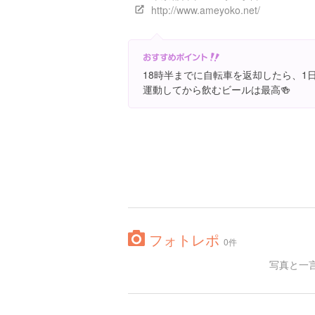
http://www.ameyoko.net/
18時半までに自転車を返却したら、1
運動してから飲むビールは最高🍻
フォトレポ
0件
写真と一