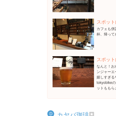
スポット
カフェも併
杯、帰って
スポット
なんと！お
ンジャーエ
嬉しすぎるサー
tokyob
ットももら
カヤバ珈琲
D