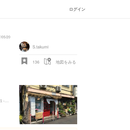
ログイン
/05/20
S.takumi
136
地図をみる
東京都台東区谷中３丁目１１-１８