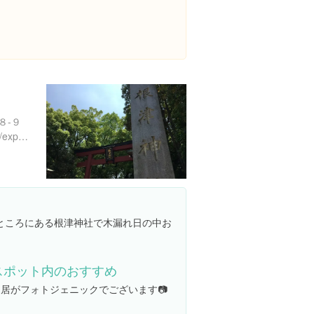
８-９
https://www.instagram.com/explore/locations/1912060309039053
ところにある根津神社で木漏れ日の中お
スポット内のおすすめ
鳥居がフォトジェニックでございます📷