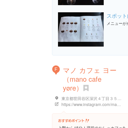
スポット
メニューが
マノ カフェ ヨー
F
（mano cafe
yøre）
東京都世田谷区深沢４丁目３５-５
https://www.instagram.com/manocafe_yore/
上野から15分！蔵前のおしゃカフェ☕️