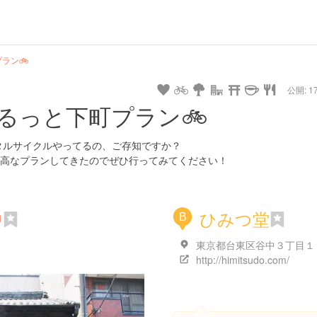
ラン🚲
公開: 17
るっと下町プラン🚲
レンタルサイクルやってるの、ご存知ですか？
高なプランしてきたのでぜひ行ってみてください！
中
ひみつ堂
B
http://himitsudo.com/