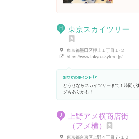
東京スカイツリー
H
東京都墨田区押上１丁目１-２
https://www.tokyo-skytree.jp/
どうせならスカイツリーまで！時間が
グもありかも！
上野アメ横商店街
J
（アメ横）
東京都台東区上野４丁目７-１０