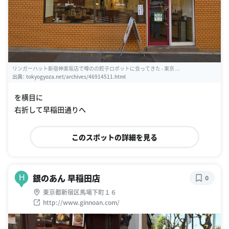
リンガーハット新宿神楽坂店で噂のの餃子ロボットに会ってきた - 東京 ...
出典：
tokyogyoza.net/archives/46914511.html
を横目に
右折して早稲田通りへ
このスポットの詳細を見る
銀のあん 早稲田店
H
0
東京都新宿区馬場下町１６
http://www.ginnoan.com/