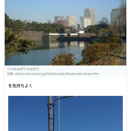
江戸城 桜田門（外桜田門）
出典：
shiro.travel.coocan.jp/02kanto/edo/09sakurada/viewer.htm
を気持ちよく