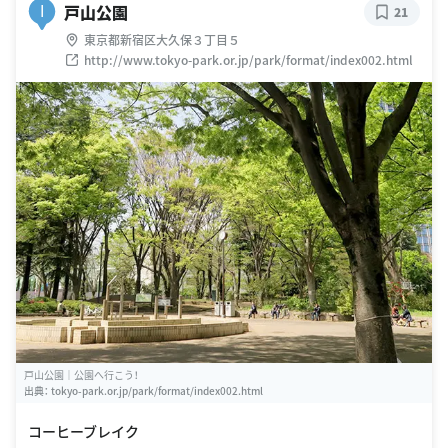
戸山公園
I
21
東京都新宿区大久保３丁目５
http://www.tokyo-park.or.jp/park/format/index002.html
戸山公園｜公園へ行こう！
出典：
tokyo-park.or.jp/park/format/index002.html
コーヒーブレイク