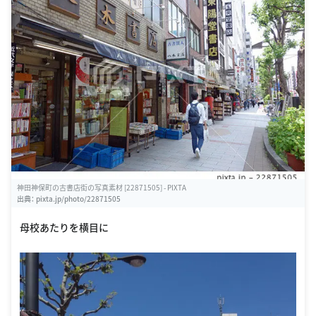
神田神保町の古書店街の写真素材 [22871505] - PIXTA
出典：
pixta.jp/photo/22871505
母校あたりを横目に