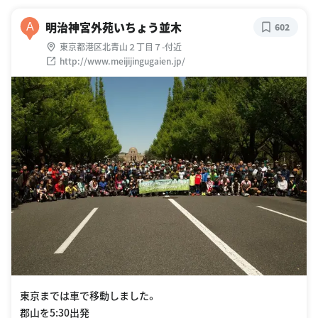
明治神宮外苑いちょう並木
A
602
東京都港区北青山２丁目７-付近
http://www.meijijingugaien.jp/
東京までは車で移動しました。
郡山を5:30出発