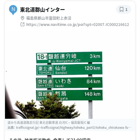
東北道郡山インター
N
1
福島県郡山市富田町上赤沼
https://www.navitime.co.jp/poi?spt=02007.IC000216612
道みち高速道路走行記 東北自動車道 白河IC～福島飯坂IC 編
出典：
trafficsignal.jp/~trafficsignal/highway/tohoku_part3/tohoku_shirakawa-fuku
shima.htm