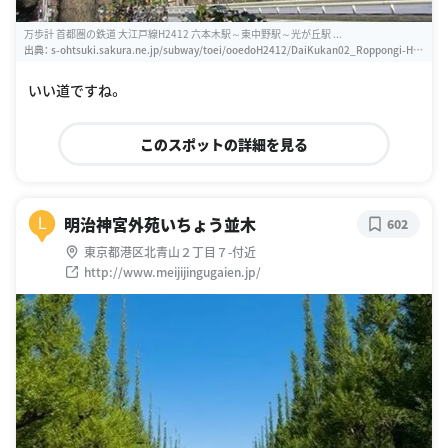
万歩計 首都圏の鉄道 大江戸線H2412 六本木駅～東中野駅～光が丘駅 ...
出典：
s-ohtsuki.sakura.ne.jp/subway/toei/ooedoH2412/DaiKukan02_Roppongi-Hig
ashi_Nakano-Hikarigaoka/Kukan01_Roppongi-Shinjuku-Higashi_Nakano/Sub2_M
eiji_Jingu_Gaien-Yoyogi-TochouMae/newpage02-S.html
いい道ですね。
このスポットの詳細を見る
明治神宮外苑いちょう並木
L
602
東京都港区北青山２丁目７-付近
http://www.meijijingugaien.jp/