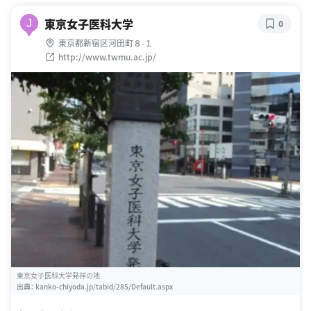
東京女子医科大学
J
0
東京都新宿区河田町８-１
http://www.twmu.ac.jp/
東京女子医科大学発祥の地
出典：
kanko-chiyoda.jp/tabid/285/Default.aspx