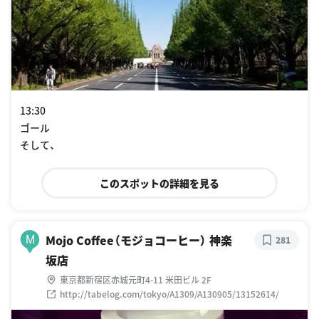
13:30
ゴール
そして、
このスポットの詳細を見る
Mojo Coffee（モジョコーヒー） 神楽
M
281
坂店
東京都新宿区赤城元町4-11 米田ビル 2F
http://tabelog.com/tokyo/A1309/A130905/13152614/