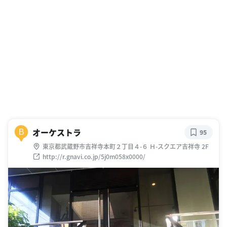
オーケストラ
B
95
東京都武蔵野市吉祥寺本町２丁目４-６ Ｈ-スクエア吉祥寺 2F
http://r.gnavi.co.jp/5j0m058x0000/