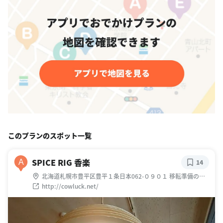
このプランのスポット一覧
SPICE RIG 香楽
A
14
北海道札幌市豊平区豊平１条日本062-０９０１ 移転準備の為、
現在休業中
http://cowluck.net/