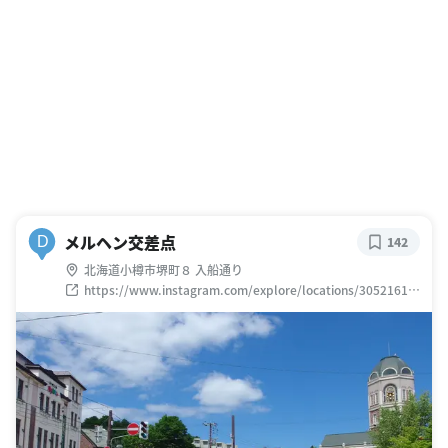
メルヘン交差点
D
142
北海道小樽市堺町８ 入船通り
https://www.instagram.com/explore/locations/30521613
9898264