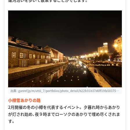
運河沿いを歩いて散策することがでします。
出典：
ganref.jp/m/uttii_7/portfolios/photo_detail/b22fc01b37d6ff19fa5837527
58f2431
小樽雪あかりの路
2月開催の冬の小樽を代表するイベント。 夕暮れ時からあかり
が灯され始め、夜９時までローソクのあかりで埋め尽くされま
す。