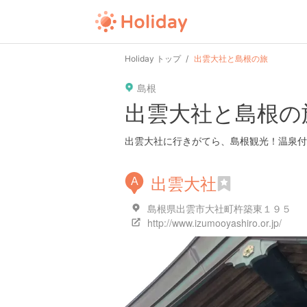
user
pin
tel
time
Holiday トップ
出雲大社と島根の旅
島根
date
child
solitary
出雲大社と島根の
tokyo
kanagawa
osaka
出雲大社に行きがてら、島根観光！温泉付
出雲大社
A
島根県出雲市大社町杵築東１９５
http://www.izumooyashiro.or.jp/