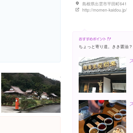
島根県出雲市平田町641
http://momen-kaidou.jp/
ちょっと寄り道。きき醤油？