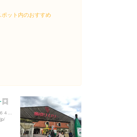
スポット内のおすすめ
ー
島根県出雲市大社町菱根２６４-２
jp/