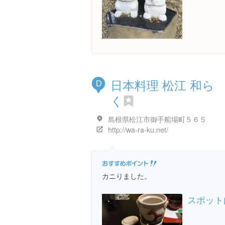
日本料理 松江 和ら
D
く
島根県松江市御手船場町５６５
http://wa-ra-ku.net/
カニりました。
スポット