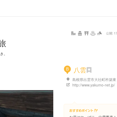
url
guide
hot
type
star
camera
home
settings
profile
print
rank
mail
lock
calendar
access
公開: 17
pet
drive
walking
cycling
nature
stroll
art
camp
history
castle
temple
cafe
gourmet
onsen
outdoor
world
public bath
shopping
旅
heritage
kyoto
hyogo
き。
八雲
B
http://www.yakumo-net.jp/