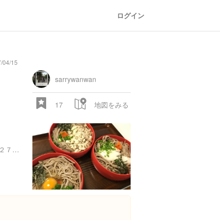
ログイン
/04/15
general
railroad
train
comic
mountain
sports
fishing
bbq
fashion
tradition
music
baby
camera
amusement
aquarium
sea
ball
baer
store
park
sarrywanwan
17
地図をみる
島根県出雲市大社町杵築東２７６-１
28.522 px