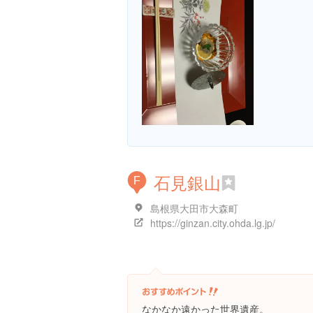
石見銀山
F
島根県大田市大森町
https://ginzan.city.ohda.lg.jp/
なかなか遠かった世界遺産。