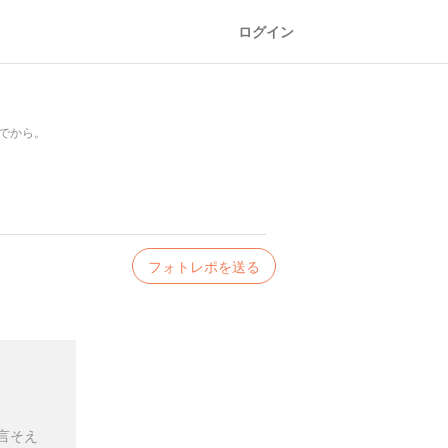
ログイン
んでから。
フォトレポを送る
言そえ