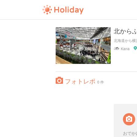
北からふ
北海道から横
Kana
フォトレポ
0 件
おでか