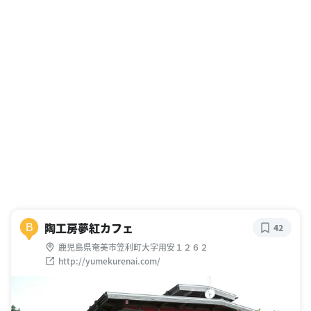
陶工房夢紅カフェ
B
42
鹿児島県奄美市笠利町大字用安１２６２
http://yumekurenai.com/