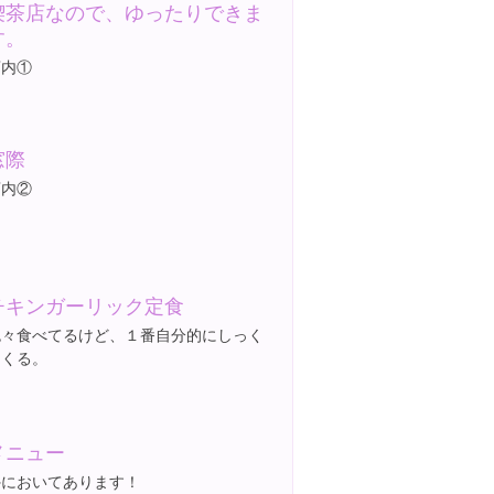
喫茶店なので、ゆったりできま
す。
店内①
窓際
店内②
チキンガーリック定食
色々食べてるけど、１番自分的にしっく
りくる。
メニュー
外においてあります！