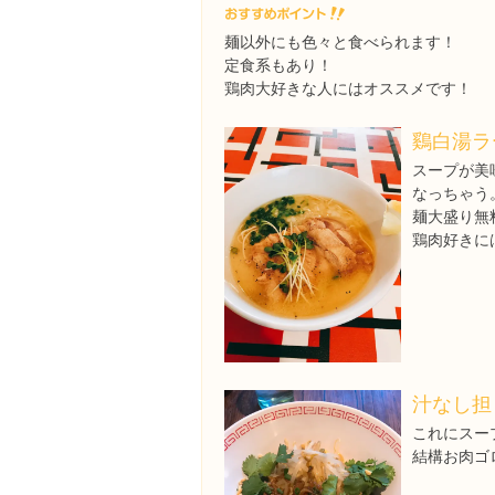
麺以外にも色々と食べられます！
定食系もあり！
鶏肉大好きな人にはオススメです！
鷄白湯ラ
スープが美
なっちゃう
麺大盛り無
鶏肉好きに
汁なし担
これにスー
結構お肉ゴロ