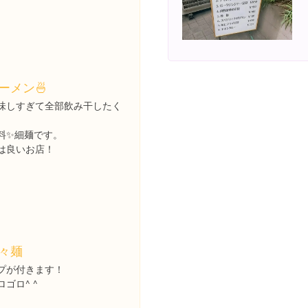
ーメン🍜
味しすぎて全部飲み干したく
。
料✨細麺です。
は良いお店！
々麺
プが付きます！
ゴロ^ ^