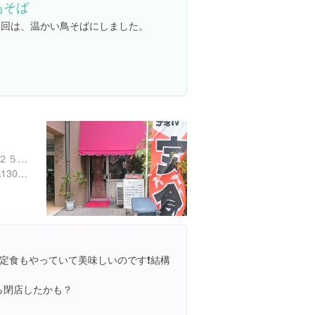
鳥そば
東京都新宿区西新宿５丁目２５-１３ パラガイ ハイツ
https://tabelog.com/tokyo/A1304/A130401/13125105/
定食もやっていて美味しいのです❗結構
したら閉店したかも？