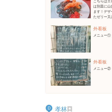
こちらはエ
は別皿に山
ます！デザ
たゼリー又
外看板
外看板
メニュー②
孝林
D