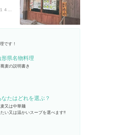
東京都新宿区西新宿４丁目１４-２
山形県名物料理
肉蕎麦の説明書き
あなたはどれを選ぶ？
蕎麦又は中華麺
冷たい又は温かいスープを選べます‼