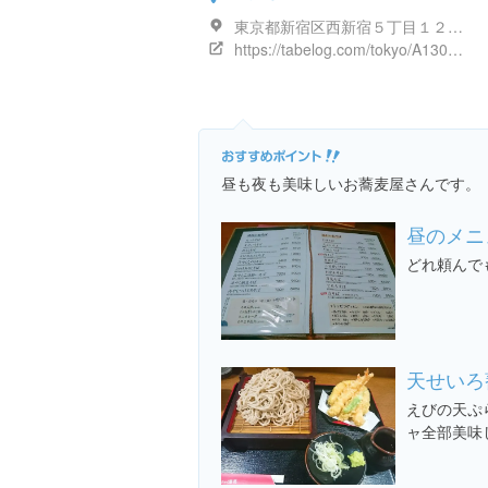
東京都新宿区西新宿５丁目１２-３ ハイム・シャンポール
https://tabelog.com/tokyo/A1304/A130401/13057854/
昼も夜も美味しいお蕎麦屋さんです。
昼のメニ
どれ頼んで
天せいろ
えびの天ぷ
ャ全部美味