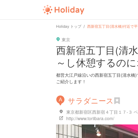
Holiday トップ
西新宿五丁目(清水橋)付近で
東京
西新宿五丁目(清
～し休憩するのに
都営大江戸線沿いの西新宿五丁目(清水橋
ご紹介します！
サラダニース
A
東京都新宿区西新宿４丁目１７-３ ベ
http://www.toriibara.com/