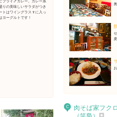
ビフライ🍤カレー。カレー系
盛りの美味しいサラダがつき
ートはワイングラス🍷に入っ
はヨーグルトです！
肉そば家フク
C
（笑梟）