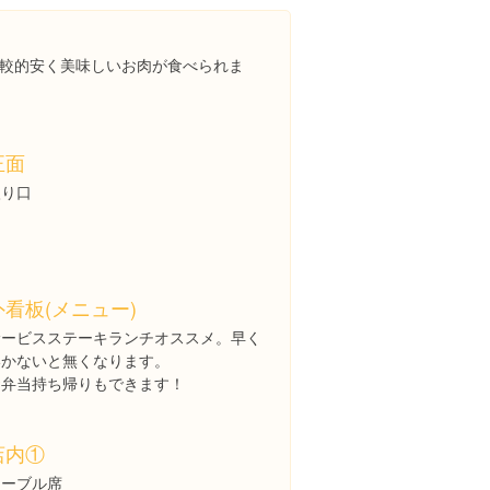
較的安く美味しいお肉が食べられま
正面
入り口
外看板(メニュー)
サービスステーキランチオススメ。早く
いかないと無くなります。
お弁当持ち帰りもできます！
店内①
テーブル席