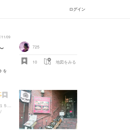
ログイン
11/09
～
725
10
地図をみる
トを
亭
東京都新宿区西新宿４丁目１５-１
/