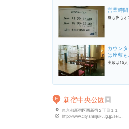
営業時間
昼も夜もオ
カウンタ
は座敷も
座敷は15
新宿中央公園
F
東京都新宿区西新宿２丁目１１
http://www.city.shinjuku.lg.jp/seikatsu/file15_02_00001.html