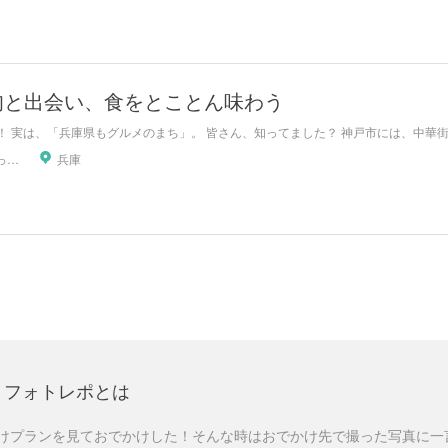
旬と出会い、食をとことん味わう
！ 実は、「兵庫県もグルメのまち」。 皆さん、知ってました？ 神戸市には、中華街
関西が好っきゃねん
兵庫
フォトレポとは
けプランを見ておでかけした！そんな時はおでかけ先で撮った写真に一