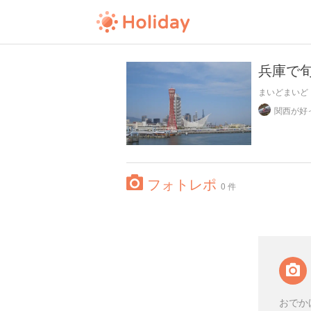
兵庫で
まいどまいど
フォトレポ
0 件
おでか