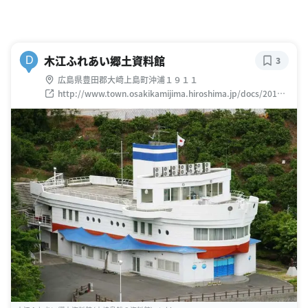
木江ふれあい郷土資料館
D
3
広島県豊田郡大崎上島町沖浦１９１１
http://www.town.osakikamijima.hiroshima.jp/docs/20140
20300086/