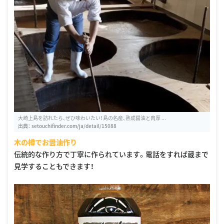
大崎上島を訪れたら、ぜひ味わいたい！島の名産、熟成醤油と肉厚 ...
出典：
setouchifinder.com/ja/detail/15088
木の樽でお醤油作り
伝統的な作り方で丁寧に作られています。電話をすれば蔵まで
見学することもできます！