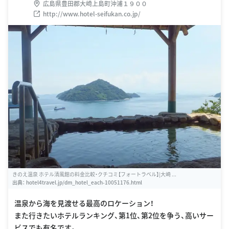
広島県豊田郡大崎上島町沖浦１９００
http://www.hotel-seifukan.co.jp/
きのえ温泉 ホテル清風館の料金比較・クチコミ【フォートラベル】|大崎 ...
出典：
hotel4travel.jp/dm_hotel_each-10051176.html
温泉から海を見渡せる最高のロケーション！
また行きたいホテルランキング、第1位、第2位を争う、高いサー
ビスでも有名です。