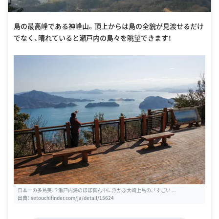
島の最高峰である神峰山。頂上からは島の全貌が見渡せるだけ
でなく、晴れていると瀬戸内の島々を眺望できます！
日本一の多島美！？瀬戸内海のほぼ真ん中に浮かぶ大崎上島の、「すごい ...
出典：
setouchifinder.com/ja/detail/15624