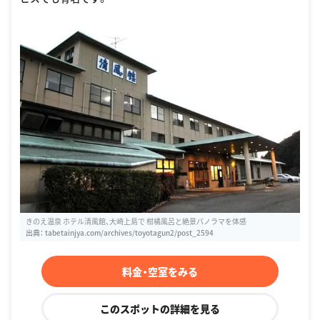
きのえ温泉 ホテル清風館、大崎上島で 柑橘風呂と絶景パノラマを体感
出典：
tabetainjya.com/archives/toyotagun2/post_2594
料金・空室をみる
このスポットの詳細を見る