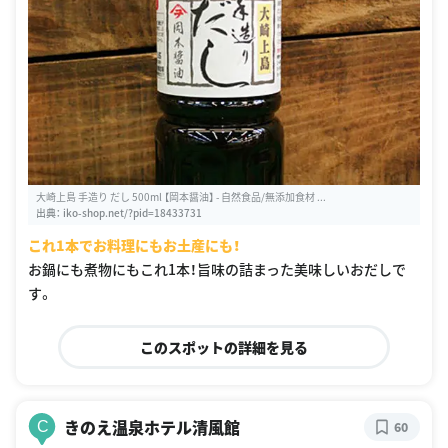
大崎上島 手造り だし 500ml 【岡本醤油】 - 自然食品/無添加食材 ...
出典：
iko-shop.net/?pid=18433731
これ1本でお料理にもお土産にも！
お鍋にも煮物にもこれ1本！旨味の詰まった美味しいおだしで
す。
このスポットの詳細を見る
きのえ温泉ホテル清風館
C
60