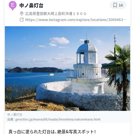
中ノ鼻灯台
E
16
広島県豊田郡大崎上島町沖浦１９００
https://www.instagram.com/explore/locations/30694630
6648817/
中ノ鼻灯台
出典：
geocities.jp/hourou98/toudai/hiroshima/nakanohana.html
真っ白に塗られた灯台は、絶景&写真スポット！