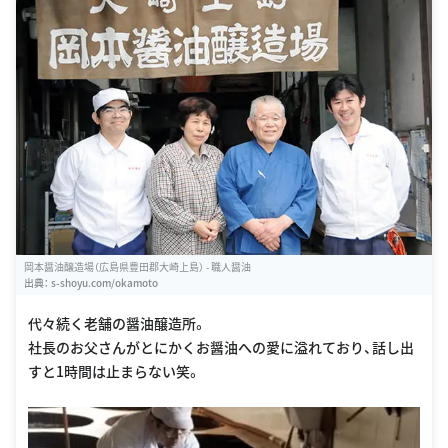
岡本醤油醸造場（広島県豊田郡大崎上島） - 職人醤油
出典：
s-shoyu.com/okamoto
代々続く老舗の醤油醸造所。
社長のお父さんがとにかくお醤油への愛に溢れており、話し出
すと1時間は止まらない笑。