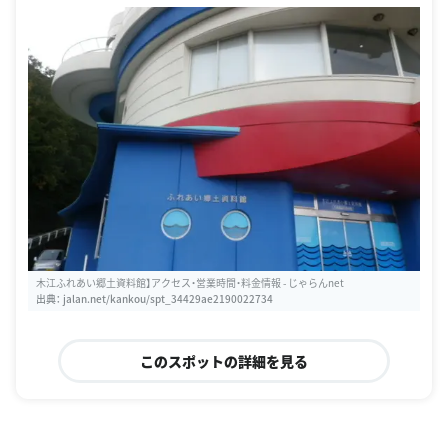
木江ふれあい郷土資料館】アクセス・営業時間・料金情報 - じゃらんnet
出典：
jalan.net/kankou/spt_34429ae2190022734
このスポットの詳細を見る