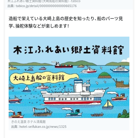
木江ふれあい郷土資料館（大崎島船の資料館） - tabico
出典：
tabico.jp/detail/00000000000000665176
造船で栄えている大崎上島の歴史を知ったり、船のパーツ見
学、操舵体験などが楽しめます！
きのえ温泉 ホテル清風館
出典：
hotel-seifukan.co.jp/news/1325