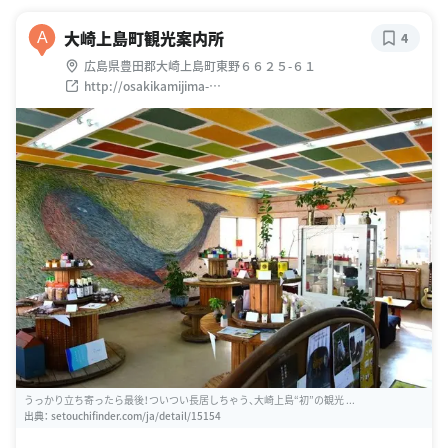
大崎上島町観光案内所
A
4
広島県豊田郡大崎上島町東野６６２５-６１
http://osakikamijima-
kanko.moon.bindcloud.jp/navi/index.html
うっかり立ち寄ったら最後！ついつい長居しちゃう、大崎上島“初”の観光 ...
出典：
setouchifinder.com/ja/detail/15154