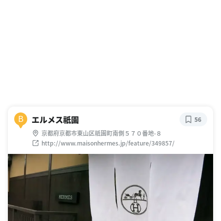
エルメス祇園
B
56
京都府京都市東山区祇園町南側５７０番地-８
http://www.maisonhermes.jp/feature/349857/