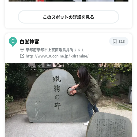
このスポットの詳細を見る
白峯神宮
C
123
京都府京都市上京区飛鳥井町２６１
http://www10.ocn.ne.jp/~siramine/