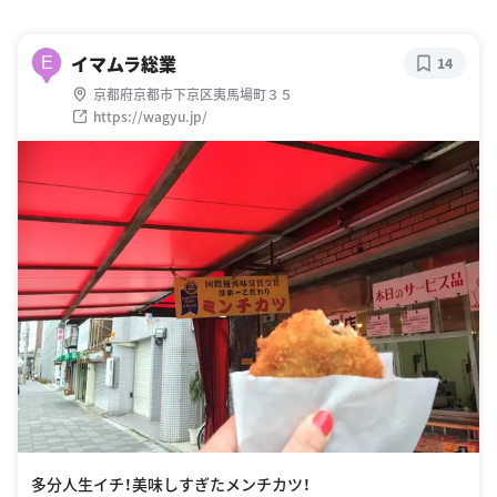
イマムラ総業
E
14
京都府京都市下京区夷馬場町３５
https://wagyu.jp/
多分人生イチ！美味しすぎたメンチカツ！