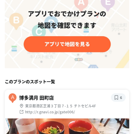
このプランのスポット一覧
博多満月 田町店
A
6
東京都港区芝浦３丁目７-１５ チトセビル4F
http://r.gnavi.co.jp/gate006/