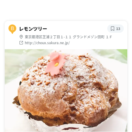
レモンツリー
B
13
東京都港区芝浦２丁目１-１１ グランドメゾン田町 １Ｆ
http://choux.sakura.ne.jp/