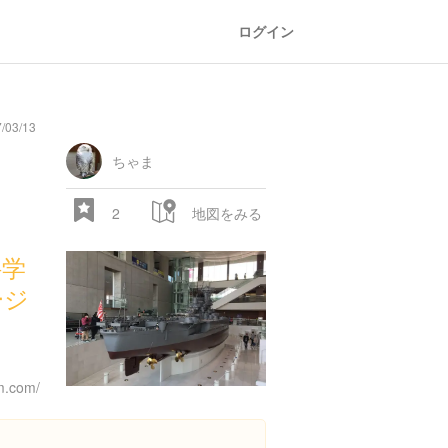
ログイン
03/13
ちゃま
2
地図をみる
科学
ージ
m.com/