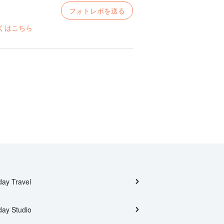
フォトレポを送る
くはこちら
day Travel
day Studio