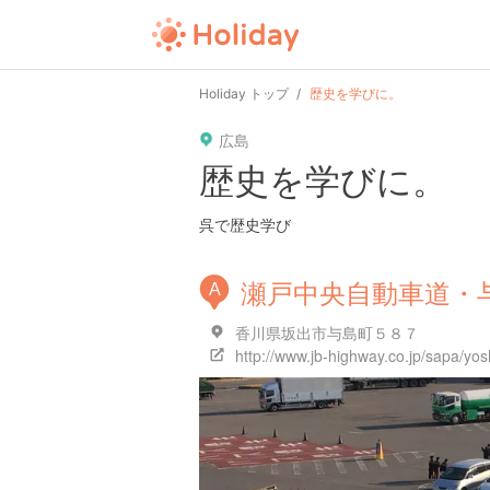
Holiday トップ
歴史を学びに。
広島
歴史を学びに。
呉で歴史学び
瀬戸中央自動車道・
A
香川県坂出市与島町５８７
http://www.jb-highway.co.jp/sapa/yo