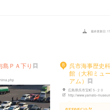
最終更新日: 17/
与島ＰＡ下り
呉市海事歴史
B
館（大和ミュ
アム）
shima.php
広島県呉市宝町５-２０
http://www.yamato-museu