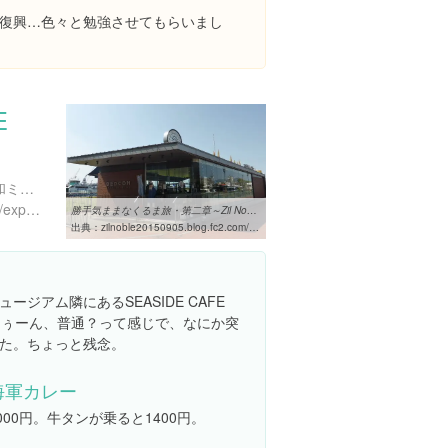
復興…色々と勉強させてもらいまし
E
広島県呉市宝町５-２０ 大和ミュージアム西隣
https://www.instagram.com/explore/locations/398751310564108
勝手気ままなくるま旅・第二章～Zil Nobleの車窓から～ - 勝手気ままな ...
出典：
zilnoble20150905.blog.fc2.com/blog-entry-78.html
ジアム隣にあるSEASIDE CAFE
。うぅーん、普通？って感じで、なにか突
た。ちょっと残念。
海軍カレー
000円。牛タンが乗ると1400円。