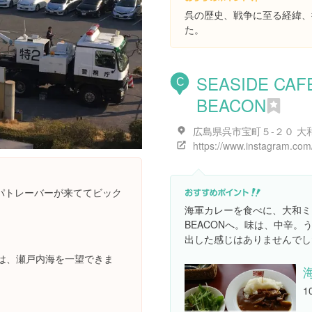
呉の歴史、戦争に至る経緯、
た。
SEASIDE CAF
C
BEACON
パトレーバーが来ててビック
海軍カレーを食べに、大和ミュー
BEACONへ。味は、中辛
出した感じはありませんでし
は、瀬戸内海を一望できま
1