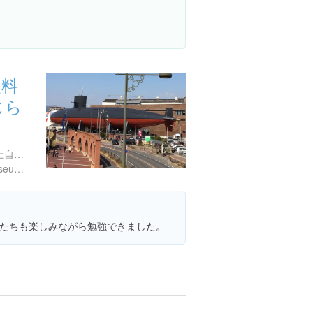
史料
じら
広島県呉市宝町５-３２ 海上自衛隊呉史料館 1F
https://www.jmsdf-kure-museum.go.jp/
たちも楽しみながら勉強できました。