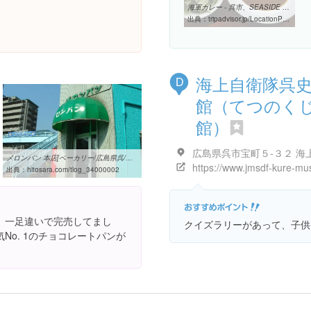
海軍カレー - 呉市、SEASIDE CAFE BEACONの写真 - トリップアドバイザー
出典：
tripadvisor.jp/LocationPhotoDirectLink-g1022430-d4897305-i160944465-Seaside_Cafe_Beacon-Kure_Hiroshima_Prefecture_Chugoku.html
海上自衛隊呉
D
館（てつのく
館）
メロンパン 本店[ベーカリー/広島県呉/江田島/0823-21-1373]のおすすめ ...
出典：
hitosara.com/tlog_34000002
、一足違いで完売してまし
クイズラリーがあって、子供
No. 1のチョコレートパンが