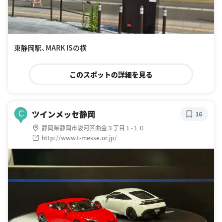
東静岡駅、MARK ISの横
このスポットの詳細を見る
ツインメッセ静岡
C
16
静岡県静岡市駿河区曲金３丁目１-１０
http://www.t-messe.or.jp/