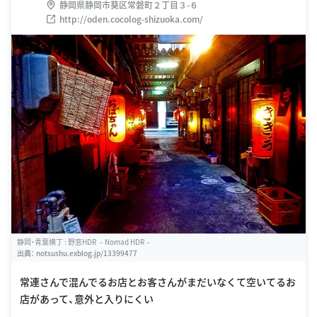
静岡県静岡市葵区常磐町２丁目３-６
http://oden.cocolog-shizuoka.com/
静岡・青葉横丁 : 野窓HDR －Nomad HDR－
出典：
notsushu.exblog.jp/13399477
常連さんで混んでるお店とお客さんがまだいなくて空いてるお
店があって、意外と入りにくい