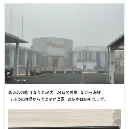
sapashopid=1158#panel
新東名の駿河湾沼津SA内。24時間営業。朝から海鮮
当日は御殿場から沼津間が濃霧。運転中は何も見えず。