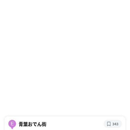
青葉おでん街
E
343