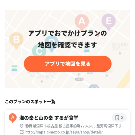
このプランのスポット一覧
海の幸と山の幸 するが食堂
A
2
静岡県沼津市根古屋 根古屋字的場770-1-65 駿河湾沼津下り線
サービスエリア
http://sapa.c-nexco.co.jp/sapa/shop/detail?