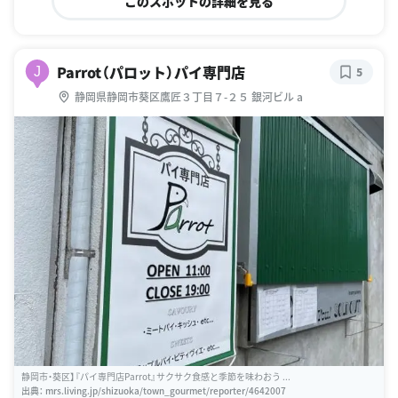
このスポットの詳細を見る
Parrot（パロット）パイ専門店
J
5
静岡県静岡市葵区鷹匠３丁目７-２５ 銀河ビル a
静岡市・葵区】『パイ専門店Parrot』サクサク食感と季節を味わおう ...
出典：
mrs.living.jp/shizuoka/town_gourmet/reporter/4642007