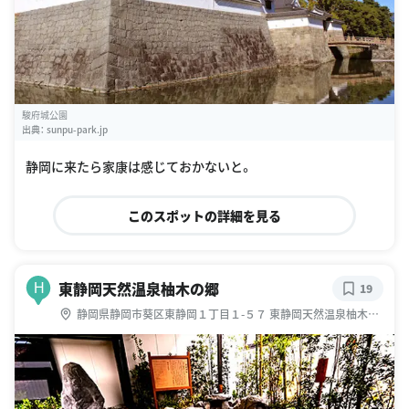
駿府城公園
出典：
sunpu-park.jp
静岡に来たら家康は感じておかないと。
このスポットの詳細を見る
東静岡天然温泉柚木の郷
H
19
静岡県静岡市葵区東静岡１丁目１-５７ 東静岡天然温泉柚木の
郷