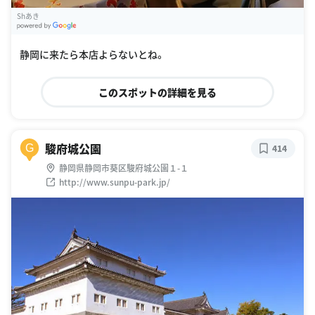
Shあき
G
oogle Places
静岡に来たら本店よらないとね。
このスポットの詳細を見る
駿府城公園
G
414
静岡県静岡市葵区駿府城公園１-１
http://www.sunpu-park.jp/