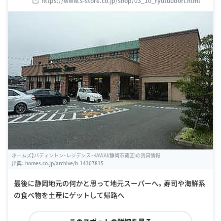
https://www.s-store.co.jp/shop/03_10_ryutuudori.html
ホームズ】パディントン・レジデンス・KAWAI(静岡市葵区)の賃貸情報
出典：
homes.co.jp/archive/b-14307815
最後に静岡地元の何かと思って地元スーパーへ。寿司や海鮮系
の食べ物を土産にゲットして帰路へ