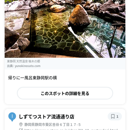
東静岡 天然温泉 柚木の郷
出典：
yunokinosato.com
帰りに一風呂東静岡駅の横
このスポットの詳細を見る
しずてつストア流通通り店
I
1
静岡県静岡市葵区沓谷６丁目１７-５