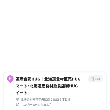
道産食彩HUG｜北海道食材直売HUG
E
103
マート・北海道産食材飲食店街HUG
イート
北海道札幌市中央区南２条西５丁目５
http://www.s-hug.jp/