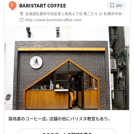
BARISTART COFFEE
F
262
北海道札幌市中央区南１条西４丁目 第二ビル 1F 札幌市中央区
南１条西４丁目８番地 NKC1-4
http://www.baristartcoffee.com/
路地裏のコーヒー店。店舗の他にバリスタ教室もあり。