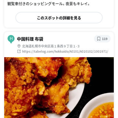
観覧車付きのショッピングモール。夜景もキレイ。
このスポットの詳細を見る
中国料理 布袋
H
119
北海道札幌市中央区南１条西９丁目１-３
https://tabelog.com/hokkaido/A0101/A010102/1001971/