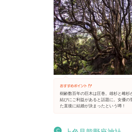
樹齢数百年の巨木は圧巻。雄杉と雌杉
結びにご利益があると話題に。女優の
た直後に結婚が決まったという噂！
上色見熊野座神社
C