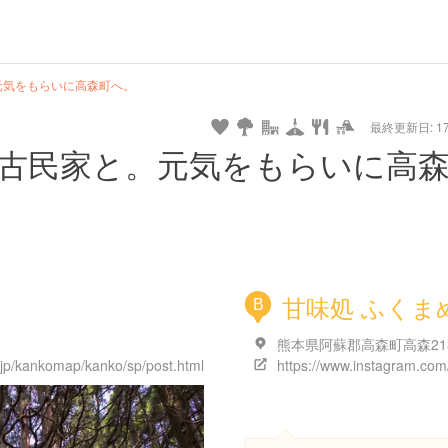
hot
type
star
camera
home
settings
profile
print
rank
mail
lock
calendar
access
元気をもらいに高森町へ。
最終更新日: 17/
e
walking
cycling
nature
stroll
art
camp
history
castle
temple
cafe
gourmet
onsen
outdoor
world
public bath
shopping
general
railr
古民家と。元気をもらいに高
heritage
store
go
甘味処 ふくま
B
jp/kankomap/kanko/sp/post.html