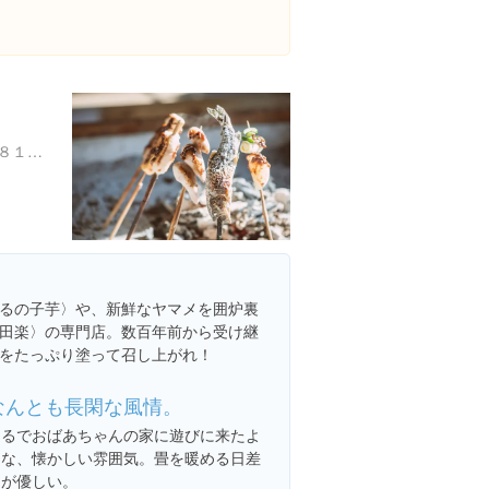
熊本県阿蘇郡高森町上色見８１４-２
るの子芋〉や、新鮮なヤマメを囲炉裏
田楽〉の専門店。数百年前から受け継
をたっぷり塗って召し上がれ！
なんとも長閑な風情。
まるでおばあちゃんの家に遊びに来たよ
うな、懐かしい雰囲気。畳を暖める日差
しが優しい。