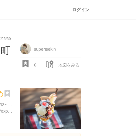
ログイン
03/30
oad
train
comic
mountain
sports
fishing
bbq
fashion
tradition
music
baby
camera
amusement
aquarium
sea
ball
baer
bell
flo
森町
park
superisekin
6
地図をみる
め
熊本県阿蘇郡高森町高森2133ｰ 20
https://www.instagram.com/explore/locations/1026644207
28.522 px