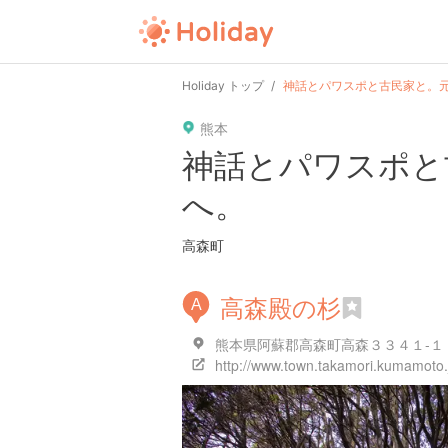
user
pin
tel
time
url
guide
Holiday トップ
神話とパワスポと古民家と。
熊本
date
child
solitary
pet
driv
神話とパワスポと
へ。
tokyo
kanagawa
osaka
kyoto
hyo
高森町
高森殿の杉
A
熊本県阿蘇郡高森町高森３３４１-１
http://www.town.takamori.kumamoto.