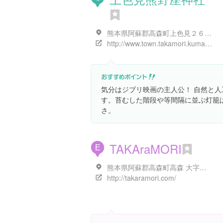
熊本県阿蘇郡高森町上色見２６１９
http://www.town.takamori.kumamoto.jp/
気分はジブリ映画の主人公！ 自然と
す。苔むした階段や等間隔に並ぶ灯籠
さ。
TAKAraMORI
E
熊本県阿蘇郡高森町高森 大字高森1537-6
http://takaramori.com/