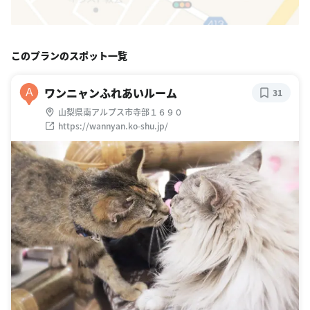
このプランのスポット一覧
ワンニャンふれあいルーム
A
31
山梨県南アルプス市寺部１６９０
https://wannyan.ko-shu.jp/