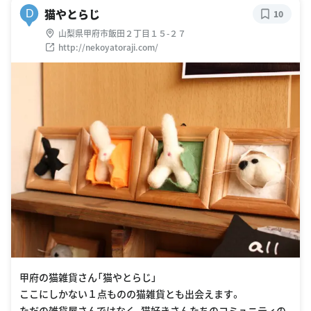
猫やとらじ
D
10
山梨県甲府市飯田２丁目１５-２７
http://nekoyatoraji.com/
甲府の猫雑貨さん「猫やとらじ」
ここにしかない１点ものの猫雑貨とも出会えます。
ただの雑貨屋さんではなく、猫好きさんたちのコミュニティの