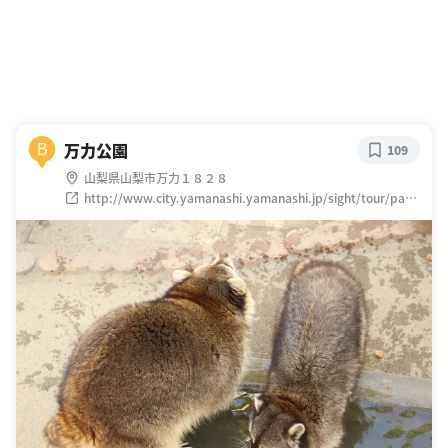
万力公園
B
109
山梨県山梨市万力１８２８
http://www.city.yamanashi.yamanashi.jp/sight/tour/park
/manriki.html