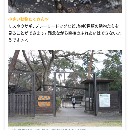
小さい動物たくさん♡
リスやウサギ、プレーリードッグなど、約40種類の動物たちを
見ることができます。残念ながら直接のふれあいはできないよ
うです＞＜
出典：
yamanashi-kankou.jp/kankou/spot/p_8063.html