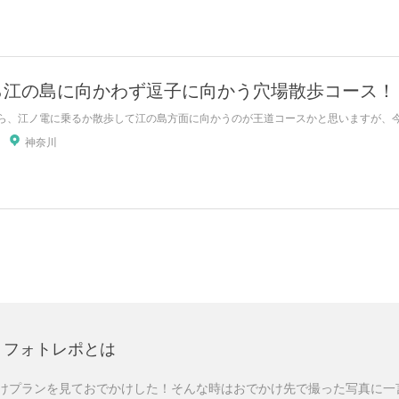
ら江の島に向かわず逗子に向かう穴場散歩コース！
ら、江ノ電に乗るか散歩して江の島方面に向かうのが王道コースかと思いますが、今回
神奈川
フォトレポとは
けプランを見ておでかけした！そんな時はおでかけ先で撮った写真に一