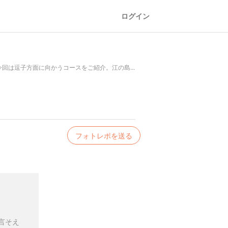
ログイン
は逗子方面に向かうコースをご紹介。江の島...
フォトレポを送る
言そえ