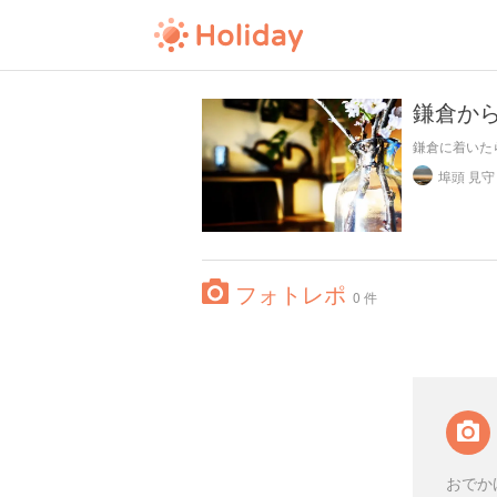
鎌倉か
鎌倉に着いた
埠頭 見守
フォトレポ
0 件
おでか