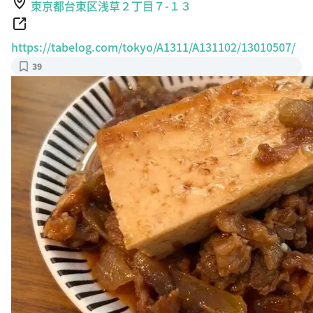
https://tabelog.com/tokyo/A1311/A131102/13010507/
39