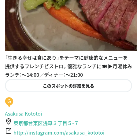
「生きる幸せは食にあり」をテーマに健康的なメニューを
提供するフレンチビストロ。優雅なランチに🍽️ ▶︎月曜休み
ランチ：〜14:00／ディナー：〜21:00
このスポットの詳細を見る
G
Asakusa Kototoi
東京都台東区浅草３丁目５-７
http://instagram.com/asakusa_kototoi
4