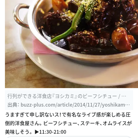
行列ができる洋食店『ヨシカミ』のビーフシチュー / と
ろける牛肉が ...
出典：
buzz-plus.com/article/2014/11/27/yoshikami-
asakusa
うますぎて申し訳ないス！で有名なライブ感が楽しめる圧
倒的洋食屋さん。ビーフシチュー、ステーキ、オムライスが
美味しそう。 ▶︎11:30-21:00
このスポットの詳細を見る