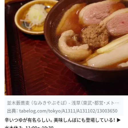
並木藪蕎麦 （なみきやぶそば） - 浅草（東武・都営・メト
ロ）/そば ...
出典：
tabelog.com/tokyo/A1311/A131102/13003650
辛いつゆが有名らしい。美味しんぼにも登場している！ ▶︎
水木休み、11:00〜19:30