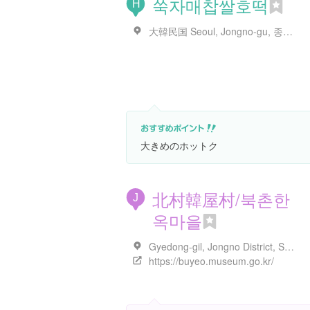
쑥자매찹쌀호떡
H
大韓民国 Seoul, Jongno-gu, 종로5.6가동 185-1
大きめのホットク
北村韓屋村/북촌한
J
옥마을
Gyedong-gil, Jongno District, Seoul, 大韓民国
https://buyeo.museum.go.kr/