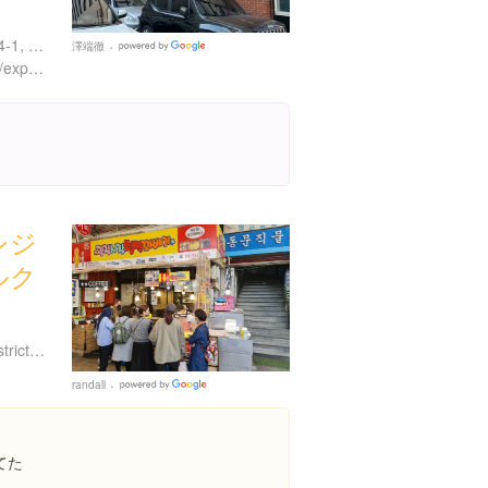
서울특별시 중구 신당동 204-1, 1～3F／서울특별시 중구 마장로 34 , 1～3F／３４ Majang-ro, Jung-gu, Seoul, 韓国
澤端徹
Google
https://www.instagram.com/explore/locations/2321084744789294/nyunyu/
Places
シジ
ルク
大韓民国 Seoul, Jongno District, Jongno 4(sa)-ga, 188 105호
randall
Google
Places
てた