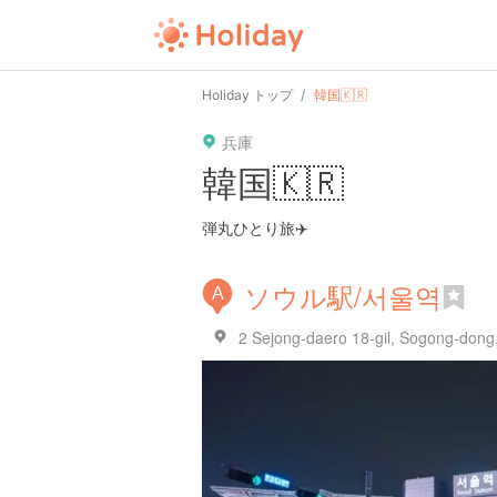
Holiday トップ
韓国🇰🇷
兵庫
韓国🇰🇷
弾丸ひとり旅✈️
ソウル駅/서울역
A