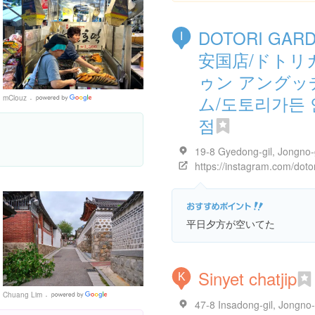
DOTORI GAR
I
安国店/ドトリ
ゥン アングッ
ム/도토리가든 
mClouz
Google
Places
점
平日夕方が空いてた
Sinyet chatjip
K
Chuang Lim
Google
Places