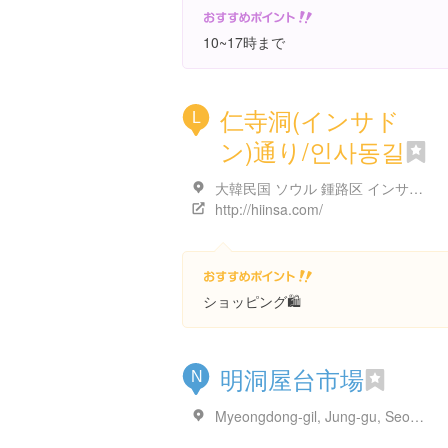
10~17時まで
仁寺洞(インサド
L
ン)通り/인사동길
大韓民国 ソウル 鍾路区 インサドン
http://hiinsa.com/
ショッピング🛍
明洞屋台市場
N
Myeongdong-gil, Jung-gu, Seoul, 大韓民国