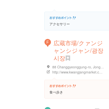
アクセサリー
広蔵市場/クァンジ
F
ャンシジャン/광장
시장
88 Changgyeonggung-ro, Jongno District, Seoul, 大韓民国
http://www.kwangjangmarket.co.kr/ja/
食べ歩き