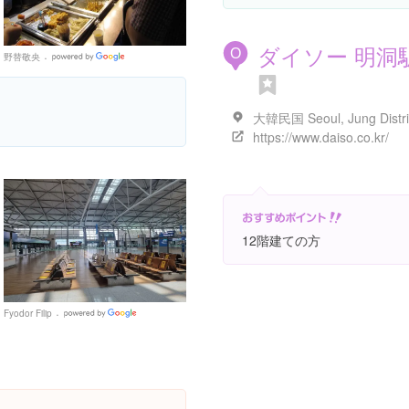
ダイソー 明洞
O
野替敬央
Google
Places
https://www.daiso.co.kr/
12階建ての方
Fyodor Filip
Google
Places