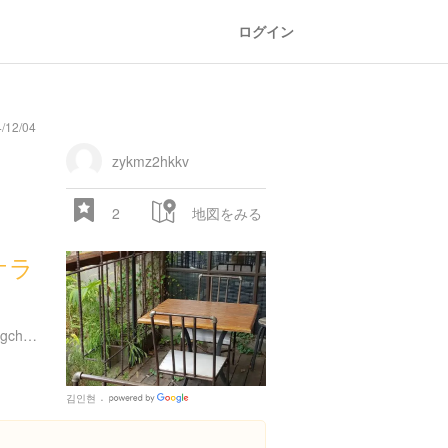
ログイン
/12/04
zykmz2hkkv
2
地図をみる
ケラ
35-5 Dongho-ro 24-gil, Jangchungdong 2(i)-ga, Jung-gu, Seoul, 大韓民国
김인현
Google
Places