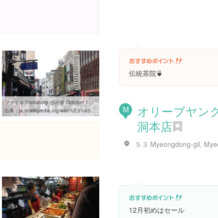
伝統茶院🍵
ファイル:Insa-dong 인사동 October 1 2020 20.jpg - Wikipedia
オリーブヤング
M
出典：
ja.m.wikipedia.org/wiki/%E3%83%95%E3%82%A1%E3%82%A4%E3%83%AB:Insa-dong_%EC%9D%B8%EC%82%AC%EB%8F%99_October_1_2020_20.jpg
洞本店
12月初めはセール