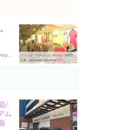
ム
https://www.instagram.com/explore/locations/1025243146
クァンヒ・ファッションモール／光煕市場 | ショッピング・買物 ...
出典：
seoulnavi.com/shop/177
店/
デム
동