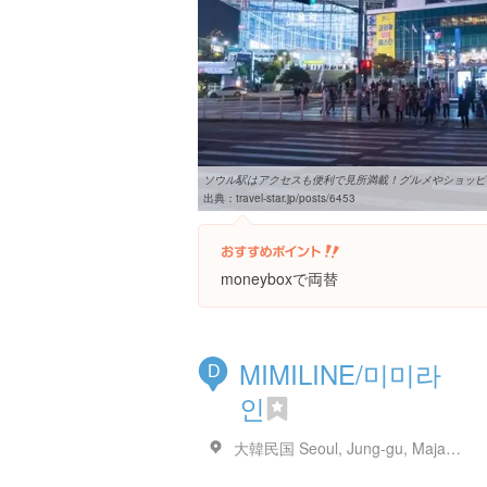
ソウル駅はアクセスも便利で見所満載！グルメやショッピング
出典：
travel-star.jp/posts/6453
moneyboxで両替
MIMILINE/미미라
D
인
大韓民国 Seoul, Jung-gu, Majang-ro, 30 MiMi line 1~3층 9층