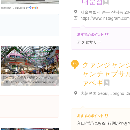
대문점
mimiline
Google
Places
アクセサリー
クァンジャン
G
ャンチャプサ
広蔵市場｜仁寺洞・鐘路(ソウル)のショッピング店｜韓国旅行「コネスト」
ァベギ
出典：
konest.com/contents/shop_mise_detail.html?id=1367
入口付近にある!!行列ができ