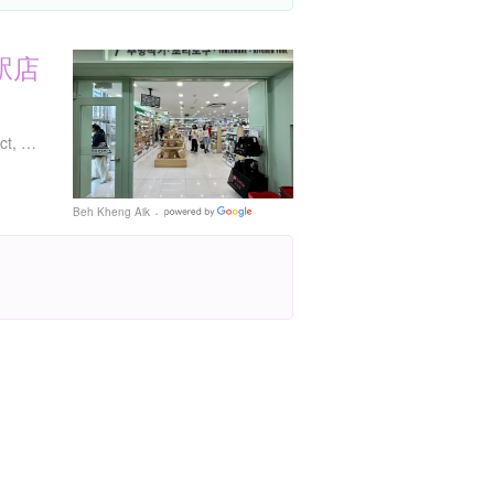
駅店
大韓民国 Seoul, Jung District, 퇴계로 134-1
Beh Kheng Aik
Google
Places