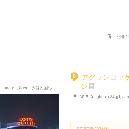
公開: 24
アグランコッ
B
ン
2 Sejong-daero 18-gil, Sogong-dong, Jung-gu, Seoul, 大韓民国/ソウル市 龍山区 漢江大路 405/서울특별시 용산구 한강대로 405