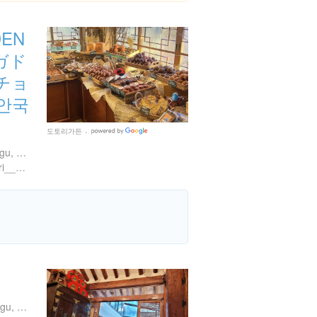
DEN
ガド
チョ
안국
도토리가든
Google
Places
19-8 Gyedong-gil, Jongno-gu, Seoul, 大韓民国
https://instagram.com/dotori__seoul
47-8 Insadong-gil, Jongno-gu, Seoul, 大韓民国