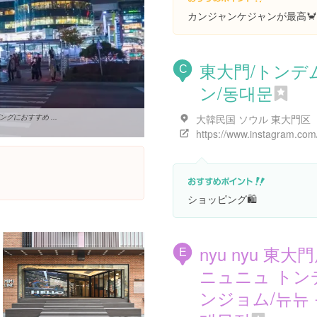
カンジャンケジャンが最高🦀
東大門/トンデ
C
ン/동대문
大韓民国 ソウル 東大門区
におすすめ ...
ショッピング🛍
nyu nyu 東大門
E
ニュニュ トン
ンジョム/뉴뉴 