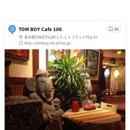
TOM BOY Cafe 106
D
38
東京都渋谷区円山町１０-１３ フラット円山 1F
http://tomboy106.plimo.jp/