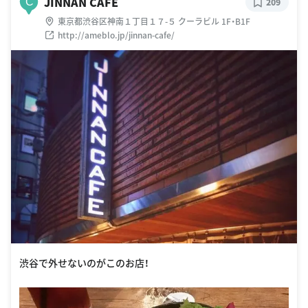
JINNAN CAFE
C
209
東京都渋谷区神南１丁目１７-５ クーラビル 1F・B1F
http://ameblo.jp/jinnan-cafe/
渋谷で外せないのがこのお店！