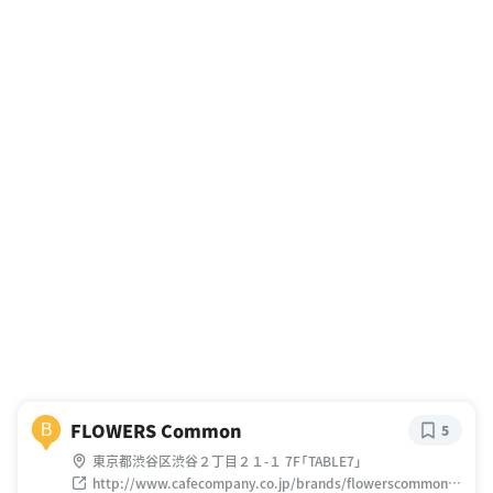
FLOWERS Common
B
5
東京都渋谷区渋谷２丁目２１-１ 7F「TABLE7」
http://www.cafecompany.co.jp/brands/flowerscommon/i