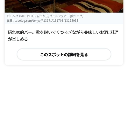
ロトンダ （ROTONDA） - 自由が丘/ダイニングバー [食べログ]
出典：
tabelog.com/tokyo/A1317/A131703/13175035
隠れ家的バー。 靴を脱いでくつろぎながら美味しいお酒、料理
が楽しめる
このスポットの詳細を見る