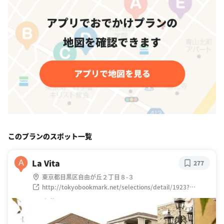
このプランのスポット一覧
La Vita
A
277
東京都目黒区自由が丘２丁目８-３
http://tokyobookmark.net/selections/detail/1923?
dept=4