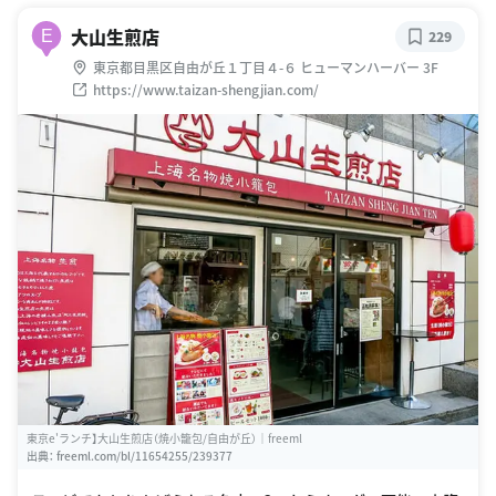
大山生煎店
E
229
東京都目黒区自由が丘１丁目４-６ ヒューマンハーバー 3F
https://www.taizan-shengjian.com/
東京e'ランチ】大山生煎店（焼小籠包/自由が丘）｜freeml
出典：
freeml.com/bl/11654255/239377