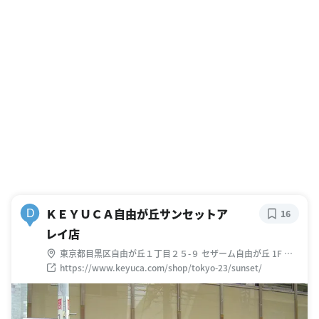
ＫＥＹＵＣＡ自由が丘サンセットア
D
16
レイ店
東京都目黒区自由が丘１丁目２５-９ セザーム自由が丘 1F ビ
ル
https://www.keyuca.com/shop/tokyo-23/sunset/