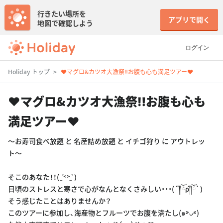
行きたい場所を
アプリで開く
地図で確認しよう
ログイン
Holiday トップ
❤︎マグロ&カツオ大漁祭‼︎お腹も心も満足ツアー❤︎
❤︎マグロ&カツオ大漁祭‼︎お腹も心も
満足ツアー❤︎
〜お寿司食べ放題 と 名産詰め放題 と イチゴ狩り に アウトレッ
ト〜
そこのあなた！！( ˊ̱˂˃ˋ̱ )
日頃のストレスと寒さで心がなんとなくさみしい・・・(´༎ຶོρ༎ຶོ`)
そう感じたことはありませんか？
このツアーに参加し、海産物とフルーツでお腹を満たし(๑˃̵ᴗ˂̵)