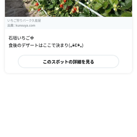
いちご狩りパーク久能屋
出典：
kunouya.com
石垣いちご🍓
食後のデザートはここで決まり(⁎⁍̴̆Ɛ⁍̴̆⁎)
このスポットの詳細を見る