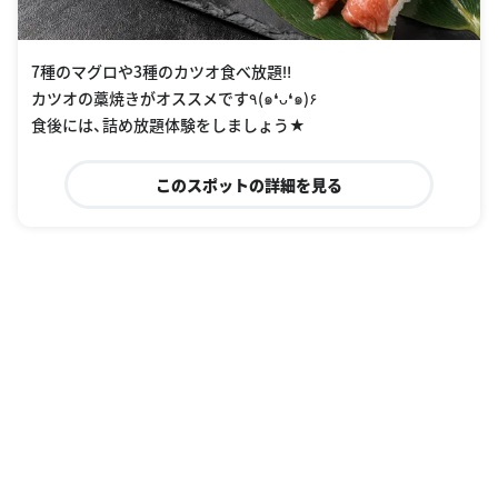
7種のマグロや3種のカツオ食べ放題‼︎
カツオの藁焼きがオススメです٩(๑❛ᴗ❛๑)۶
食後には、詰め放題体験をしましょう★
このスポットの詳細を見る