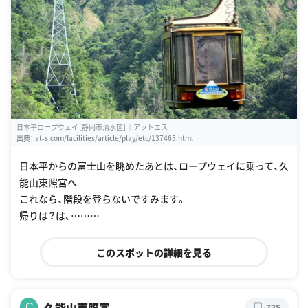
日本平ロープウェイ［静岡市清水区］｜アットエス
出典：
at-s.com/facilities/article/play/etc/137465.html
日本平からの富士山を眺めたあとは、ロープウェイに乗って、久
能山東照宮へ
これなら、階段を登らないですみます。
帰りは？は、………
このスポットの詳細を見る
久能山東照宮
C
725