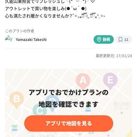
久能山東照宮でリフレッシュし╰(*´︶`*)╯♡
アウトレットで買い物を楽しみ(●´ω｀●)
心も満たされ暖かくなりませんか？˚✧₊⁎❝᷀ົཽ≀ˍ̮ ❝᷀ົཽ⁎⁺˳✧༚
このプランの作者
Yamazaki Takeshi
静岡
11
最終更新日: 17/01/24