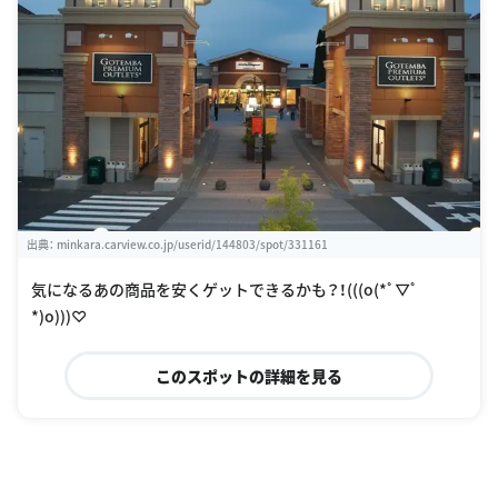
出典：
minkara.carview.co.jp/userid/144803/spot/331161
気になるあの商品を安くゲットできるかも？！(((o(*ﾟ▽ﾟ
*)o)))♡
このスポットの詳細を見る