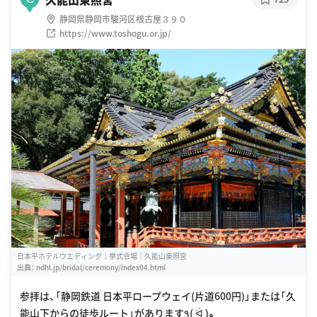
静岡県静岡市駿河区根古屋３９０
https://www.toshogu.or.jp/
日本平ホテルウエディング｜挙式会場｜久能山東照宮
出典：
ndhl.jp/bridal/ceremony/index04.html
参拝は、「静岡鉄道 日本平ロープウェイ(片道600円)」または「久
能山下からの徒歩ルート」があります٩( ᐛ )و