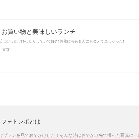
丘お買い物と美味しいランチ
丘は少しだけゆったりしていて好き❗️偶然にも有名人にも会えて楽しかった❗️
東京
フォトレポとは
けプランを見ておでかけした！そんな時はおでかけ先で撮った写真に一