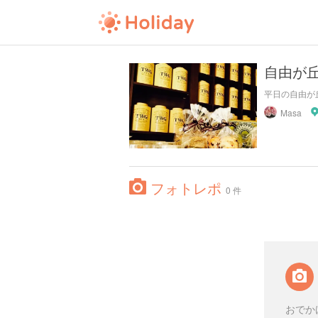
自由が
平日の自由が
Masa
フォトレポ
0 件
おでか