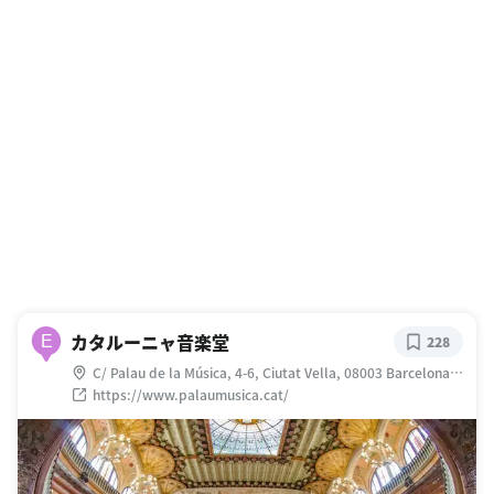
カタルーニャ音楽堂
E
228
C/ Palau de la Música, 4-6, Ciutat Vella, 08003 Barcelona,
スペイン
https://www.palaumusica.cat/