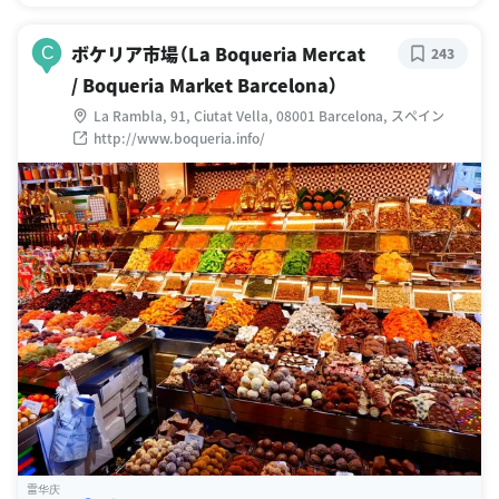
ボケリア市場（La Boqueria Mercat
C
243
/ Boqueria Market Barcelona）
La Rambla, 91, Ciutat Vella, 08001 Barcelona, スペイン
http://www.boqueria.info/
雷华庆