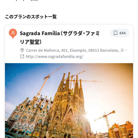
このプランのスポット一覧
Sagrada Família（サグラダ・ファミ
A
444
リア聖堂）
Carrer de Mallorca, 401, Eixample, 08013 Barcelona, スペ
イン
http://www.sagradafamilia.org/