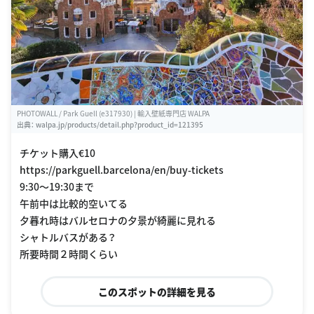
PHOTOWALL / Park Guell (e317930) | 輸入壁紙専門店 WALPA
出典：
walpa.jp/products/detail.php?product_id=121395
チケット購入€10
https://parkguell.barcelona/en/buy-tickets
9:30〜19:30まで
午前中は比較的空いてる
夕暮れ時はバルセロナの夕景が綺麗に見れる
シャトルバスがある？
所要時間２時間くらい
このスポットの詳細を見る