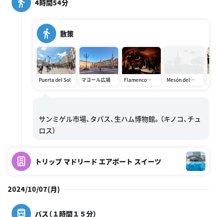
4時間54分
散策
Puerta del Sol
マヨール広場
Flamenco
Mesón del
チ
Essential
Champiñon
サ
Flamenco
Show
サンミゲル市場、タパス、生ハム博物館。（キノコ、チュ
トリップ マドリード エアポート スイーツ
2024/10/07(月)
バス（１時間１５分）