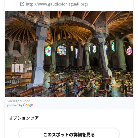
ペイン
http://www.gaudicoloniaguell.org/
Ruediger Lunde
G
oogle Places
オプションツアー
このスポットの詳細を見る