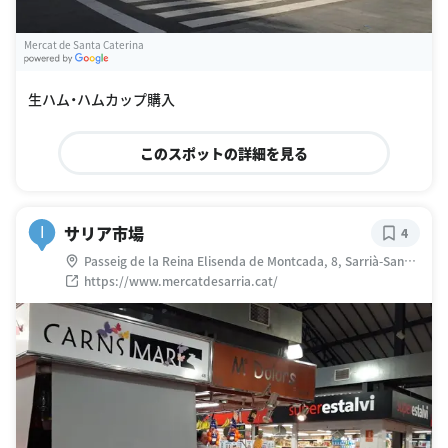
Mercat de Santa Caterina
G
oogle Places
生ハム・ハムカップ購入
このスポットの詳細を見る
サリア市場
I
4
Passeig de la Reina Elisenda de Montcada, 8, Sarrià-Sant
Gervasi, 08034 Barcelona, スペイン
https://www.mercatdesarria.cat/