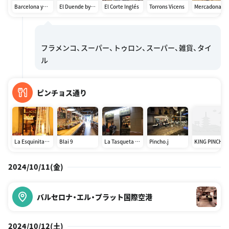
Barcelona y
El Duende by
El Corte Inglés
Torrons Vicens
Mercadona
Flamenco
Tablao
Flamenco
Cordobes
フラメンコ、スーパー、トゥロン、スーパー、雑貨、タイ
ピンチョス通り
La Esquinita
Blai 9
La Tasqueta de
Pincho.j
KING PINCHO
de Blai
Blai
2024/10/11(金)
バルセロナ・エル・プラット国際空港
2024/10/12(土)