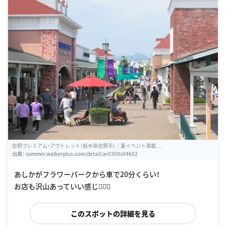
佐野プレミアム・アウトレット（栃木県佐野市）｜夏イベント満載 ...
出典：
summer.walkerplus.com/detail/ar0309s04602
あしかがフラワーパークから車で20分くらい！
お店も沢山あっていい感じ👌🏼💓
このスポットの詳細を見る