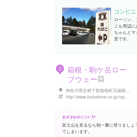
コンビニ
ローソン、
ニも周辺に
ちゃんとマ
意です。
箱根・駒ケ岳ロー
J
プウェー
神奈川県足柄下郡箱根町元箱根１３８
http://www.izuhakone.co.jp/ropeway/
富士山を見るなら朝一番に登りましょ
てしまいます。