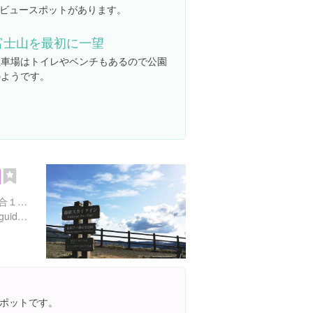
とビュースポットがあります。
富士山を最初に一望
駐車場はトイレやベンチもあるので公園
のようです。
園
静岡県御殿場市神山丸嶽落合１９２０-９
https://www.env.go.jp/park/guide/hakone/facilities/ashinoko/13.html
ポットです。