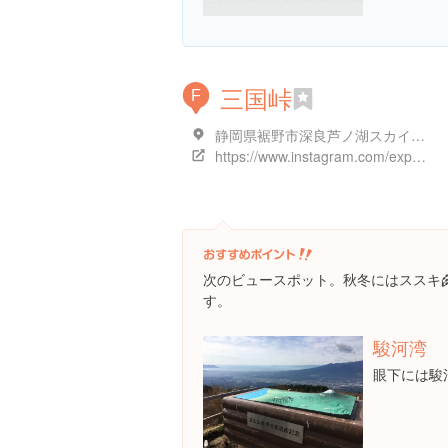
三国峠
F
静岡県裾野市深良芦ノ湖スカイライン
https://www.instagram.com/explore/locations/296739
次のビュースポット。秋冬にはススキ
す。
駿河湾
眼下には駿