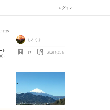
ログイン
/12/25
しろくま
ート
17
地図をみる
前に