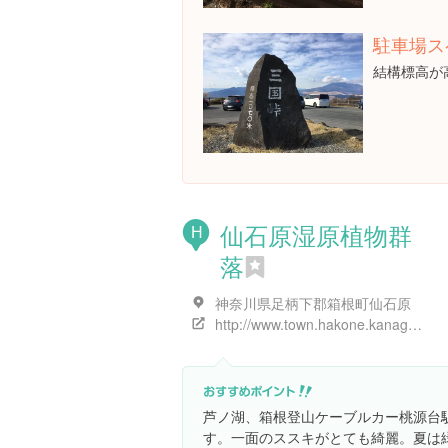
駐車場ス
結構標高が
仙石原湿原植物群
H
落
神奈川県足柄下郡箱根町仙石原
http://www.town.hakone.kanagawa.jp/hakone_j/
芦ノ湖、箱根登山ケーブルカー桃源台
す。一面のススキがとても綺麗。夏は