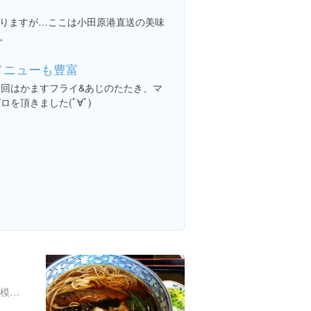
りますが…ここは小田原港直送の美味
。
メニューも豊富
今回はかますフライ&あじのたたき、マ
ロを頂きました(ﾟ∀ﾟ)
４丁目-３ 淵野辺 中央区 相模原市 神奈川県 日本