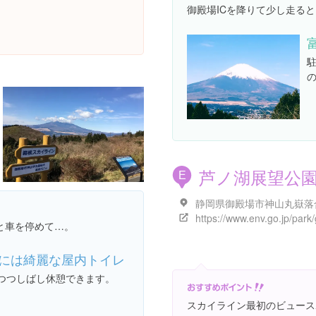
御殿場ICを降りて少し走る
芦ノ湖展望公
E
と車を停めて…。
には綺麗な屋内トイレ
つつしばし休憩できます。
スカイライン最初のビュース