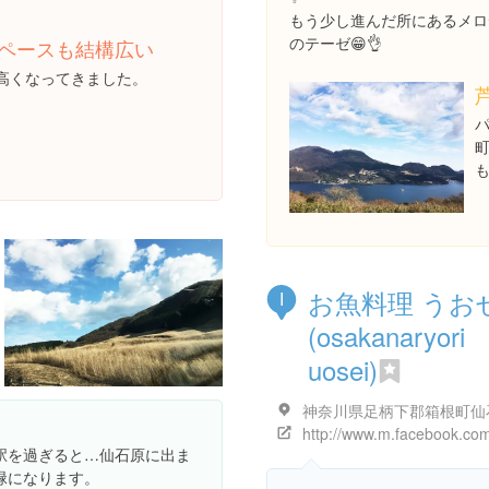
もう少し進んだ所にあるメロ
のテーゼ😁👌
ペースも結構広い
高くなってきました。
お魚料理 うお
I
(osakanaryori
uosei)
駅を過ぎると…仙石原に出ま
緑になります。