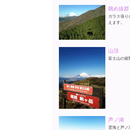
眺め抜群
ガラス張り
えます。
山頂
富士山の裾
芦ノ湖
雲海と芦ノ