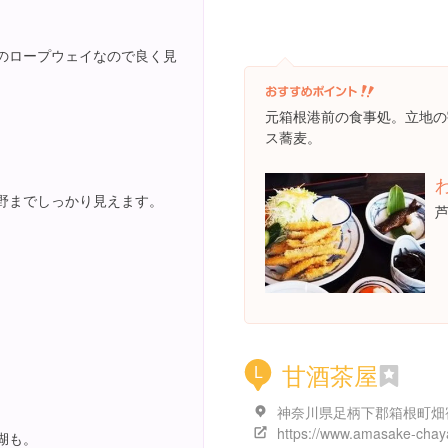
のロープウェイなので良く見
元箱根港前の食事処。立地の
ス蕎麦。
野までしっかり見えます。
甘酒茶屋
L
https://www.amasake-chaya
湖も。