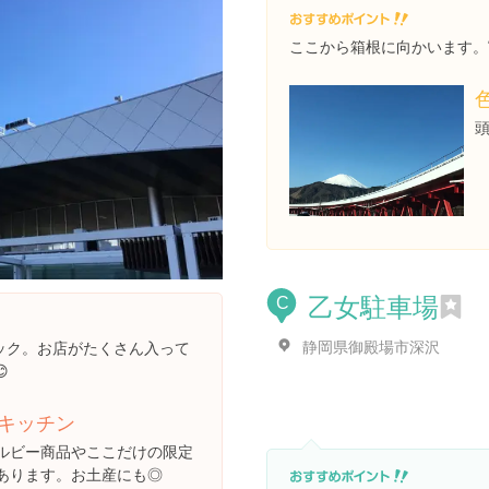
ここから箱根に向かいます。
乙女駐車場
C
静岡県御殿場市深沢
ック。お店がたくさん入って

キッチン
ルビー商品やここだけの限定
あります。お土産にも◎