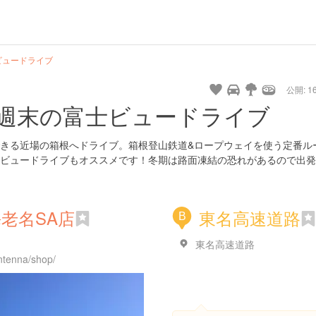
ビュードライブ
公開: 16
週末の富士ビュードライブ
きる近場の箱根へドライブ。箱根登山鉄道&ロープウェイを使う定番ル
ビュードライブもオススメです！冬期は路面凍結の恐れがあるので出発
老名SA店
東名高速道路
B
東名高速道路
antenna/shop/