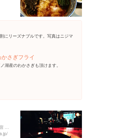
割にリーズナブルです。写真はニジマ
わかさぎフライ
芦ノ湖産のわかさぎも頂けます。
神奈川県足柄下郡箱根町畑宿 二子山 395-28
.jp/