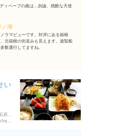
ディペープの曲は…勿論、残酷な天使
芦ノ湖
パノラマビューです。対岸にある箱根
町、元箱根の街並みも見えます。遊覧船
も多数運行してますね。
せい
神奈川県足柄下郡箱根町仙石原８１２
http://www.m.facebook.com/hakone.uosei