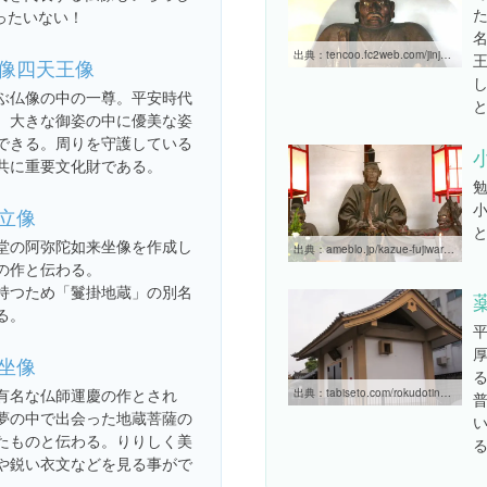
ったいない！
出典：
tencoo.fc2web.com/jinja/xrokudo.htm
像四天王像
ぶ仏像の中の一尊。平安時代
、大きな御姿の中に優美な姿
できる。周りを守護している
共に重要文化財である。
立像
堂の阿弥陀如来坐像を作成し
出典：
ameblo.jp/kazue-fujiwara/entry-10317419637.html
の作と伝わる。
持つため「鬘掛地蔵」の別名
る。
坐像
有名な仏師運慶の作とされ
出典：
tabiseto.com/rokudotinnojikeidai.html
夢の中で出会った地蔵菩薩の
たものと伝わる。りりしく美
や鋭い衣文などを見る事がで