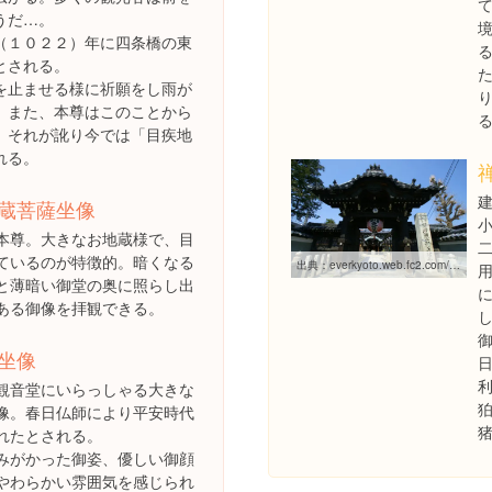
うだ…。
（１０２２）年に四条橋の東
とされる。
を止ませる様に祈願をし雨が
。また、本尊はこのことから
。それが訛り今では「目疾地
れる。
蔵菩薩坐像
本尊。大きなお地蔵様で、目
ているのが特徴的。暗くなる
出典：
everkyoto.web.fc2.com/report261.html
と薄暗い御堂の奥に照らし出
ある御像を拝観できる。
御
坐像
観音堂にいらっしゃる大きな
像。春日仏師により平安時代
れたとされる。
みがかった御姿、優しい御顔
やわらかい雰囲気を感じられ