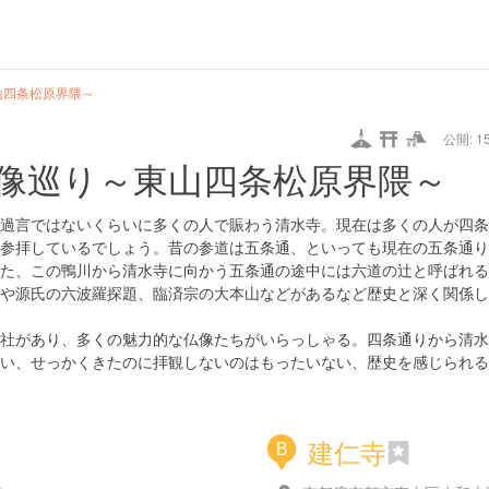
url
guide
hot
type
star
camera
home
settings
profile
print
rank
mail
lock
calendar
access
山四条松原界隈～
公開: 15
pet
drive
walking
cycling
nature
stroll
art
camp
history
castle
temple
cafe
gourmet
onsen
outdoor
world
public bath
shopping
像巡り～東山四条松原界隈～
heritage
kyoto
hyogo
過言ではないくらいに多くの人で賑わう清水寺。現在は多くの人が四条
参拝しているでしょう。昔の参道は五条通、といっても現在の五条通り
た、この鴨川から清水寺に向かう五条通の途中には六道の辻と呼ばれる
や源氏の六波羅探題、臨済宗の大本山などがあるなど歴史と深く関係し
社があり、多くの魅力的な仏像たちがいらっしゃる。四条通りから清水
い、せっかくきたのに拝観しないのはもったいない、歴史を感じられる
建仁寺
B