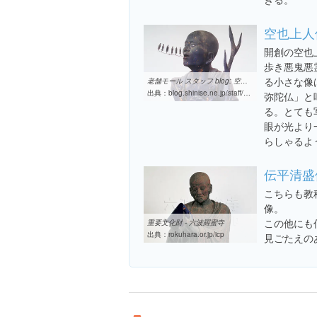
空也上人
開創の空也
歩き悪鬼悪
る小さな像
老舗モール スタッフ blog: 空也さんに会いに
出典：
blog.shinise.ne.jp/staff/2007/05/post_c75a.html
弥陀仏」と
る。とても
眼が光より
らしゃるよ
伝平清盛
こちらも教
像。
この他にも
重要文化財 - 六波羅蜜寺
出典：
rokuhara.or.jp/icp
見ごたえの