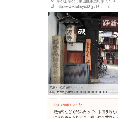
京都府京都市東山区祇園町南側５８
http://www.rakuyo33.jp/16.shtml
仲源寺（目疾地蔵） - tabico
出典：
tabico.jp/detail/00000000000002083474
観光客などで混み合っている四条通り
に足を踏み入れると、静かな別世界が