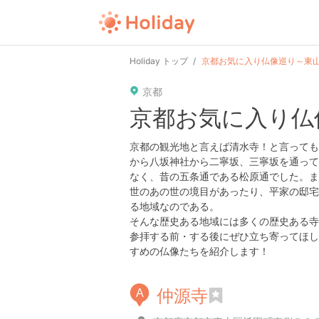
user
pin
tel
time
Holiday トップ
京都お気に入り仏像巡り～東
京都
date
child
solitary
京都お気に入り仏
tokyo
kanagawa
osaka
京都の観光地と言えば清水寺！と言っても
から八坂神社から二寧坂、三寧坂を通って
なく、昔の五条通である松原通でした。ま
世のあの世の境目があったり、平家の邸宅
る地域なのである。
そんな歴史ある地域には多くの歴史ある寺
参拝する前・する後にぜひ立ち寄ってほし
すめの仏像たちを紹介します！
仲源寺
A