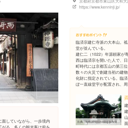
５
https://www.kenninji.jp/
臨済宗建仁寺派の大本山。祗
堂が並んでいる。
建仁二（1022）年源頼家
西は臨済宗を開いた人で、日
町時代には京都五山の第三位
数々の火災で創建当初の建物
化財に指定されている。臨済
ぼ一直線堂宇が配置され、周
に面していながら、一歩境内
出典：
kytfushimi.exblog.jp/iv/detail/index.asp?s=11849003&i=200906%2F29%2F55%2Fc0119555_22245675.jpg
広がる。多くの観光客は前を