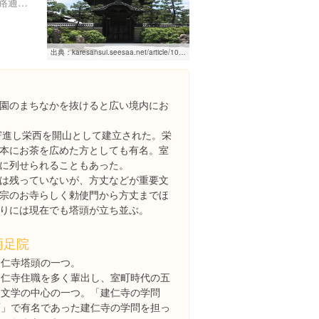
京都府京都市東山区大和大路通四条下る小松町５８４番地
出典：
karesansui.seesaa.net/article/10548300.html
園のまちなかを抜けると広い境内にお
が寄進し栄西を開山として建立された。栄
本にお茶を広めた方としても有名。室
に列せられることもあった。
は残っていないが、方丈などが重要文
宗のお寺らしく勅使門から方丈までほ
りには現在でも塔頭が立ち並ぶ。
両足院
建仁寺塔頭の一つ。
建仁寺住職を多く輩出し、室町時代の五
山文学の中心の一つ。「建仁寺の学問
面」で有名であった建仁寺の学問を担っ