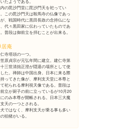
ていたようである。
境内の毘沙門堂に毘沙門天を祀ってい
る。この毘沙門天は鞍馬寺の仏像であっ
たが、戦国時代に黒田長政の念持仏にな
り、代々黒田家に伝わっていたものであ
る。普段は御前立を拝むことが出来る。
禅居庵
建仁寺塔頭の一つ。
小笠原貞宗が元弘年間に建立。建仁寺第
二十三世清拙正澄が隠退の場所として使
用した。禅師は中国出身。日本に来る際
に持ってきた像が、摩利支天堂に本尊と
して祀られる摩利視天像である。普段は
前立が厨子の前に立っているが10月20
日にのみ本尊が開帳される。日本三大魔
利支天の一つとされる。
狛犬ではなく、摩利支天が乗る事も多い
猪の狛猪がいる。