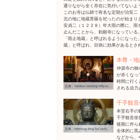
通りながら全く存在に気付いてないよ
このお寺は仏師で有名な定朝が治安二
北の地に地蔵菩薩を祀ったのが始まり
安貞二（１２２８）年大雨の際に、雨
止んだことから、勅願寺になっている
「雨止地蔵」と呼ばれるようになった
蔵」と呼ばれ、目病に効果があるとさ
本尊・地
仲源寺の御
が赤くなっ
時間に行く
出典：
naokun.cocolog-nifty.com/nekozura/2007/07/post_7.html
される迫力
千手観音
本堂右手の
千手観音坐
後期に作ら
出典：
bittercup.blog.fc2.com/blog-entry-4286.html
全体的に黒
などから、