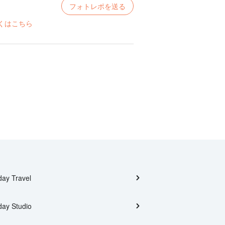
フォトレポを送る
くはこちら
day Travel
day Studio