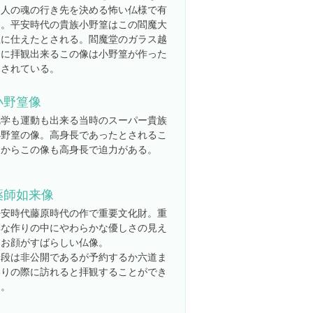
た人の魂の行き先を決める怖い仏様で有
名。平安時代の貴族小野篁はこの閻魔大
王に仕えたとされる。閻魔堂のガラス越
しに拝観出来るこの像は小野篁が作った
とされている。
小野篁像
勉学も運動も出来る当時のスーパー貴族
小野篁の像。高身長であったとされるこ
とからこの像も高身長で迫力がある。
薬師如来像
平安時代藤原時代の作で重要文化財。重
厚な作りの中にやわらかな優しさの見え
るお顔がすばらしい仏像。
普段は非公開であるが予約するか六道ま
いりの際に訪れると拝観することができ
る。