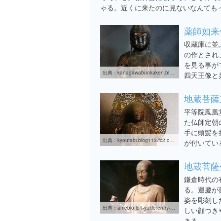
ゃる。近くに来たのに見ないなんても
薬師如来
収蔵庫に並
の作とされ
を見る事が
出典：
kanagawabunkaken.blog.fc2.com/blog-entry-14.html
四天王像と
地蔵菩薩
平等院鳳凰
た仏師定朝
手に頭髪を
出典：
kyoutabi.blog113.fc2.com/blog-category-13.html
が付いてい
地蔵菩薩
鎌倉時代の
る。運慶が
姿を彫刻し
出典：
ameblo.jp/t-yukie/entry-11405827692.html
しい顔つき
きる。