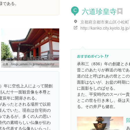
様である。
六道珍皇寺
C
京都府京都市東山区小松町
承和三（836）年の創建とさ
出典：
blogs.yahoo.co.jp/matsudakohji/54785953.html
昔このあたりが葬送の地であ
道の辻と呼ばれあの世とこの
面影はないが、お盆の時期に
63）年に空也上人によって開創
に面影をしのばせる。
刻んだ十一面観音像を本尊と
また、平安時代のスーパー貴
度辰年に開扉される。
とこの世を行き来し、昼は天
があったとされる場所で以前
る。その井戸も健在。
並んでいた。現在は住宅街の
みであるが、多くの人の思い
時代の素晴らしい仏像が伝わ
代を代表する仏像もいらっし