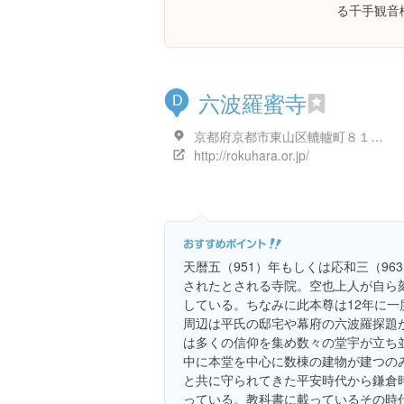
る千手観音
六波羅蜜寺
D
京都府京都市東山区轆轤町８１-１
http://rokuhara.or.jp/
天暦五（951）年もしくは応和三（9
されたとされる寺院。空也上人が自ら
している。ちなみに此本尊は12年に一
周辺は平氏の邸宅や幕府の六波羅探題
は多くの信仰を集め数々の堂宇が立ち
中に本堂を中心に数棟の建物が建つの
と共に守られてきた平安時代から鎌倉
っている。教科書に載っているその時