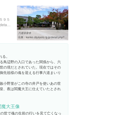
５９５
http://kanko.city.kyoto.lg.jp/detail.php?InforKindCode=1&ManageCode=1000245
六道珍皇寺
出典：
kanko.city.kyoto.lg.jp/detail.php?InforKindCode=1&ManageCode=1000245
れる。
る鳥辺野の入口であった関係から、六
世の境だとされていた。現在ではその
御先祖様の魂を迎える行事六道まいり
族小野篁がこの寺の井戸を使いあの世
皇、夜は閻魔大王に仕えていたとされ
閻魔大王像
あの世で魂の生前の行いを見て亡くなっ