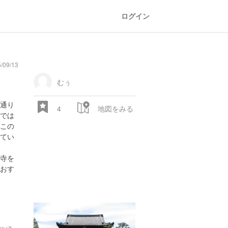
ログイン
/09/13
general
railroad
train
comic
mountain
sports
fishing
bbq
fashion
tradition
music
baby
camera
amusement
aquarium
sea
ball
baer
store
park
むぅ
通り
4
地図をみる
では
この
てい
寺を
おす
28.522 px