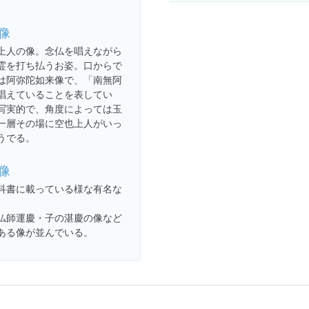
像
上人の像。念仏を唱えながら
霊を打ち払うお姿。口からで
は阿弥陀如来像で、「南無阿
唱えていることを表してい
写実的で、角度によっては玉
一層その場に空也上人がいっ
うでる。
像
科書に載っている様な有名な
仏師運慶・子の湛慶の像など
ある像が並んでいる。