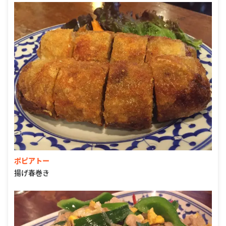
ポピアトー
揚げ春巻き