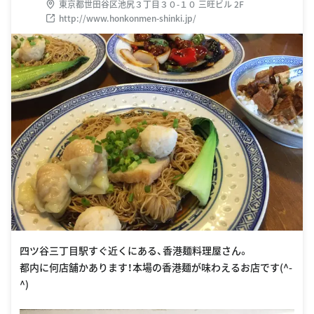
東京都世田谷区池尻３丁目３０-１０ 三旺ビル 2F
http://www.honkonmen-shinki.jp/
四ツ谷三丁目駅すぐ近くにある、香港麺料理屋さん。
都内に何店舗かあります！本場の香港麺が味わえるお店です(^-
^)