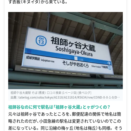
す衣板（キヌイタ）から来ている。
祖師ケ谷大蔵駅 そば（蕎麦） 口コミ検索 (1ページ目) [食べログ]
出典：
tabelog.com/soba/tokyo/A1318/A131814/R5634/rvw/COND-0-0-1-0/D-d
t
祖師谷なのに何で駅名は「祖師ヶ谷大蔵」とヶがつくの？
元々は祖師ヶ谷であったところを、郵便配達の関係で地名は簡
略されたのだが、小田急線の駅名は変更されていないのでこの
差になっている。 同じ沿線の梅ヶ丘（地名は梅丘）も同様。 そう