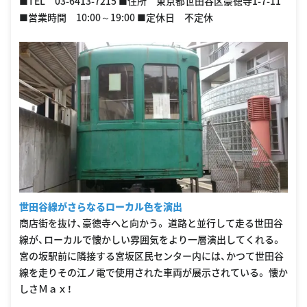
■TEL 03-6413-7215 ■住所 東京都世田谷区豪徳寺1-7-11
■営業時間 10:00～19:00 ■定休日 不定休
世田谷線がさらなるローカル色を演出
商店街を抜け、豪徳寺へと向かう。 道路と並行して走る世田谷
線が、ローカルで懐かしい雰囲気をより一層演出してくれる。
宮の坂駅前に隣接する宮坂区民センター内には、かつて世田谷
線を走りその江ノ電で使用された車両が展示されている。 懐か
しさＭａｘ！