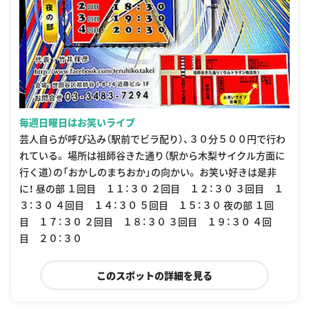
毎週日曜日はお笑いライブ
芸人自らが呼び込み（駅前でビラ配り）、３０分５００円で行わ
れている。 場所は祖師谷きた通り（駅から木梨サイクル方面に
行く道）の「おかしのまちおか」の向かい。 お笑い好きは是非
に！ 昼の部 １回目 １１：３０ ２回目 １２：３０ ３回目 １
３：３０ ４回目 １４：３０ ５回目 １５：３０ 夜の部 １回
目 １７：３０ ２回目 １８：３０ ３回目 １９：３０ ４回
目 ２０：３０
このスポットの詳細を見る