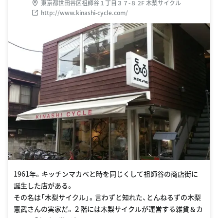
東京都世田谷区祖師谷１丁目３７-８ 2F 木梨サイクル
http://www.kinashi-cycle.com/
1961年。キッチンマカベと時を同じくして祖師谷の商店街に
誕生した店がある。
その名は「木梨サイクル」。言わずと知れた、とんねるずの木梨
憲武さんの実家だ。２階には木梨サイクルが運営する雑貨＆カ