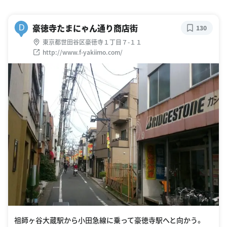
豪徳寺たまにゃん通り商店街
D
130
東京都世田谷区豪徳寺１丁目７-１１
http://www.f-yakiimo.com/
祖師ヶ谷大蔵駅から小田急線に乗って豪徳寺駅へと向かう。