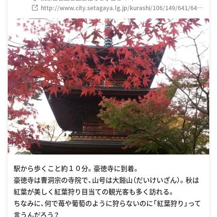
http://www.city.setagaya.lg.jp/kurashi/106/149/641/643/
d00006127.html
駅から歩くこと約１０分。豪徳寺に到着。
豪徳寺は曹洞宗の寺院で、山号は大谿山（だいけいざん）。秋は
紅葉が美しく紅葉狩り目当ての観光客も多く訪れる。
ちなみに、何で苺や葡萄のように狩らないのに「紅葉狩り」って
言うんだろう？