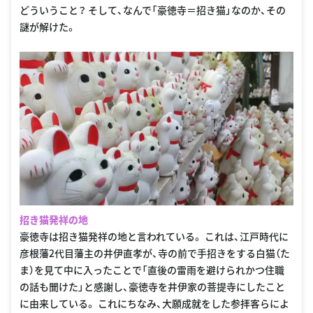
どういうこと？ そして、なんで「豪徳寺＝招き猫」なのか、その
謎が解けた。
招き猫発祥の地
豪徳寺は招き猫発祥の地と言われている。 これは、江戸時代に
彦根藩2代目藩主の井伊直孝が、寺の前で手招きをする白猫（た
ま）を見て中に入ったことで「直後の雷雨を避けられかつ住職
の話も聞けた」と感謝し、豪徳寺を井伊家の菩提寺にしたこと
に由来している。 これにちなみ、大願成就をした参拝客らによ