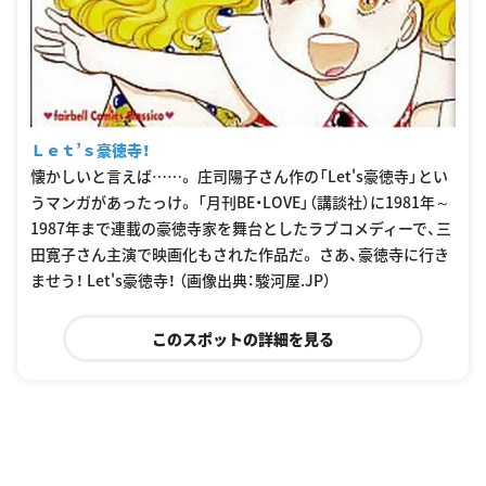
Ｌｅｔ’ｓ豪徳寺！
懐かしいと言えば……。 庄司陽子さん作の「Let's豪徳寺」とい
うマンガがあったっけ。 「月刊BE・LOVE」（講談社）に1981年～
1987年まで連載の豪徳寺家を舞台としたラブコメディーで、三
田寛子さん主演で映画化もされた作品だ。 さあ、豪徳寺に行き
ませう！ Let's豪徳寺！ （画像出典：駿河屋.JP）
このスポットの詳細を見る