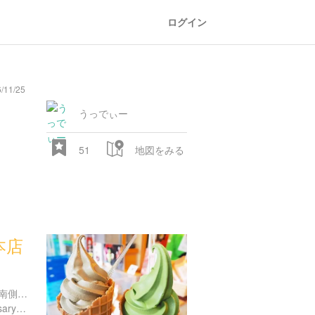
ログイン
/11/25
general
railroad
train
comic
mountain
sports
fishing
bbq
fashion
tradition
music
baby
camera
amusement
aquarium
sea
ball
baer
ー
store
park
うっでぃー
51
地図をみる
本店
28.522 px
京都府京都市東山区祇園町南側５７３-３
http://www.giontsujiri.co.jp/saryo/store/kyoto_gion/