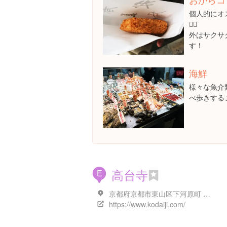
個人的にオ
👍🏻
外はサクサ
す！
海鮮
様々な魚介
べ歩きする
高台寺
E
京都府京都市東山区下河原町 高台寺下河原町５２６
https://www.kodaiji.com/