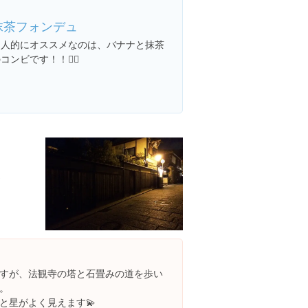
抹茶フォンデュ
個人的にオススメなのは、バナナと抹茶
コンビです！！👍🏻
通
すが、法観寺の塔と石畳みの道を歩い
。
と星がよく見えます💫