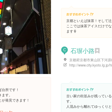
京都といえば抹茶！そして辻
ここでは抹茶アイスだけでな
ます🍦
石塀小路
C
ば台所です！
きます。
古い家の街並みが残っている
とが発見できます！
す。
人混みから離れてゆっくりと
ロッケ