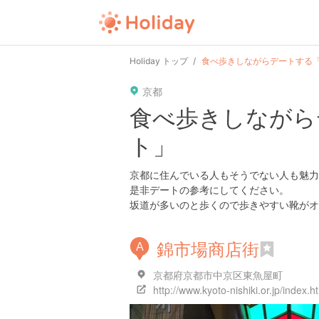
user
pin
tel
time
Holiday トップ
食べ歩きしながらデートする
京都
date
child
solitary
食べ歩きしながら
ト」
tokyo
kanagawa
osaka
京都に住んでいる人もそうでない人も魅力
是非デートの参考にしてください。
坂道が多いのと歩くので歩きやすい靴がオ
錦市場商店街
A
京都府京都市中京区東魚屋町
http://www.kyoto-nishiki.or.jp/index.h