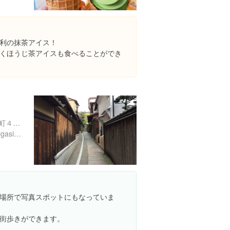
利の抹茶アイス！
くほうじ茶アイスも食べることができ
京都府京都市東山区下河原町４６３-２９
http://www.city.kyoto.lg.jp/higasiyama/
場所で写真スポットにもなっていま
街歩きができます。