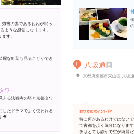
、秀吉の妻であるねねが眠っ
の
れるような感覚になります。
ります。
綺麗な紅葉も見ることができ
八坂通
F
京都府京都市東山区 八坂
タワー
見える法観寺の塔と京都タワ
にしたドラマでよく使われる
🎥
特に何かあるわけではないで
て古都を歩く気分になります
夜はとても静かで空が綺麗だ