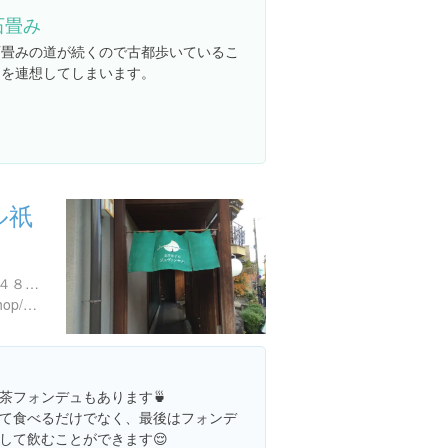
石畳み
石畳みの道が続くので古都歩いているこ
とを連想してしまいます。
ル祇
京都府京都市東山区清井町４８２ 京ばんビル 2F
http://www.jouvencelle.jp/shop/gion.html
茶フォンデュもあります🍵
て食べるだけでなく、最後はフォンデ
して飲むことができます😌