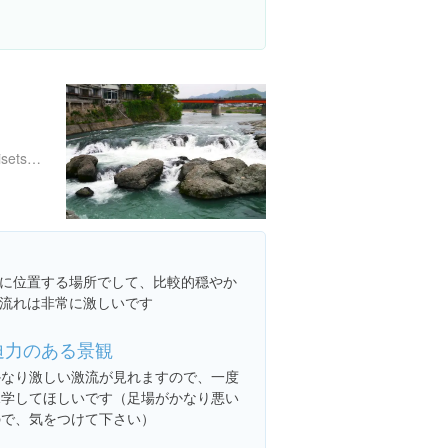
http://www.city.kato.lg.jp/shisetsujoho/kanko/1457747764613.html
に位置する場所でして、比較的穏やか
流れは非常に激しいです
迫力のある景観
かなり激しい激流が見れますので、一度
見学してほしいです（足場がかなり悪い
ので、気をつけて下さい）