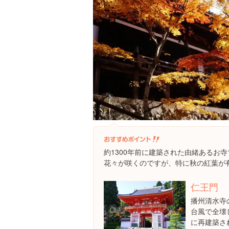
約1300年前に建築された由緒あるお
花々が咲くのですが、特に秋の紅葉が
仁王門
播州清水寺
台風で全壊
に再建築さ