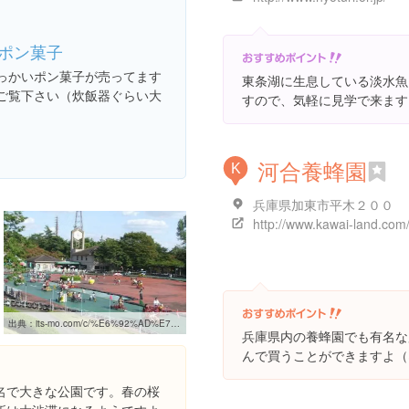
ポン菓子
っかいポン菓子が売ってます
東条湖に生息している淡水魚
ご覧下さい（炊飯器ぐらい大
すので、気軽に見学で来ます
）
河合養蜂園
K
兵庫県加東市平木２００
http://www.kawai-land.com
出典：
its-mo.com/c/%E6%92%AD%E7%A3%A8%E4%B8%AD%E5%A4%AE%E5%85%AC%E5%9C%92%E3%82%B5%E3%82%A4%E3%82%AF%E3%83%AB%E3%83%A9%E3%83%B3%E3%83%89/DIDX_ZPOI,00000000000001944510
兵庫県内の養蜂園でも有名な
んで買うことができますよ（
名で大きな公園です。春の桜