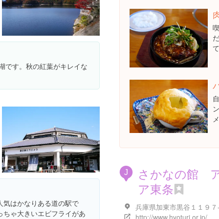
た湖です。秋の紅葉がキレイな
さかなの館 
J
ア東条
人気はかなりある道の駅で
兵庫県加東市黒谷１１９７
っちゃ大きいエビフライがあ
http://www.hyoturi.or.jp/