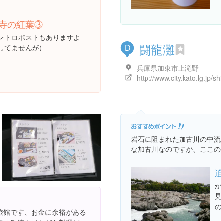
寺の紅葉③
レトロポストもありますよ
闘龍灘
してませんが）
D
兵庫県加東市上滝野
岩石に阻まれた加古川の中流
な加古川なのですが、ここの
旅館です、お金に余裕がある