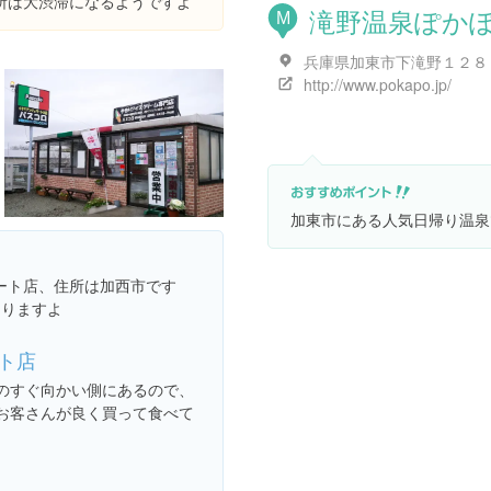
所は大渋滞になるようですよ
滝野温泉ぽか
M
兵庫県加東市下滝野１２８
http://www.pokapo.jp/
加東市にある人気日帰り温泉
ート店、住所は加西市です
ありますよ
ト店
のすぐ向かい側にあるので、
お客さんが良く買って食べて