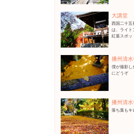
大講堂
西国二十五
は、ライト
紅葉スポッ
播州清水
僕が撮影し
にどうぞ
播州清水
落ち葉もキ