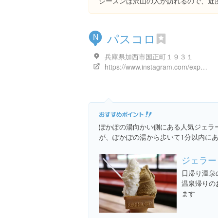
シーズンは沢山の人が訪れるので、近
パスコロ
N
兵庫県加西市国正町１９３１
https://www.instagram.com/explore/locations/402950207
ぽかぽの湯向かい側にある人気ジェラ
が、ぽかぽの湯から歩いて1分以内に
ジェラー
日帰り温泉
温泉帰りの
ます