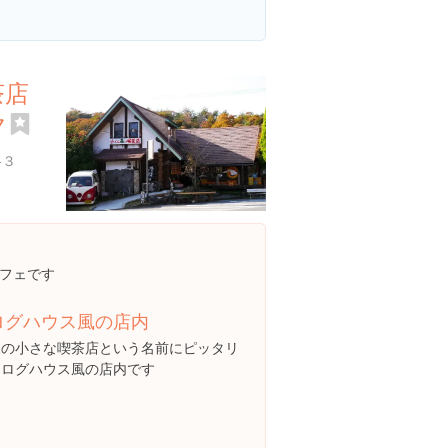
茶店
ク
-３
フェです
ログハウス風の店内
森の小さな喫茶店という名前にピッタリ
なログハウス風の店内です