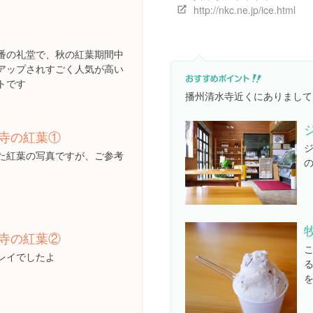
http://nkc.ne.jp/ice.html
番の礼堂で、秋の紅葉期間中
アップされすごく人気が高い
トです
播州清水寺近くにありまして
寺の紅葉①
た紅葉の写真ですが、ご参考
寺の紅葉②
レイでしたよ