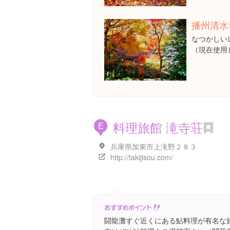
播州清水
なつかしい
（現在使用
料理旅館 滝寺荘
E
兵庫県加東市上滝野２８３
http://takijisou.com/
闘龍灘すぐ近くにある鮎料理が有名な