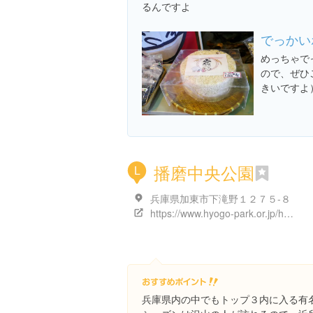
るんですよ
でっかい
めっちゃで
ので、ぜひ
きいですよ
播磨中央公園
L
兵庫県加東市下滝野１２７５-８
https://www.hyogo-park.or.jp/harima/
兵庫県内の中でもトップ３内に入る有