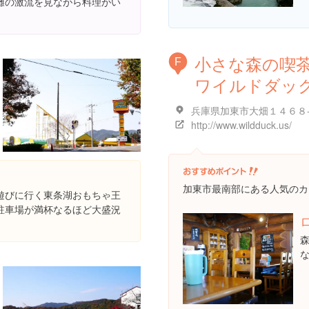
灘の激流を見ながら料理がい
小さな森の喫
F
ワイルドダッ
兵庫県加東市大畑１４６８
http://www.wildduck.us/
加東市最南部にある人気のカ
遊びに行く東条湖おもちゃ王
駐車場が満杯なるほど大盛況