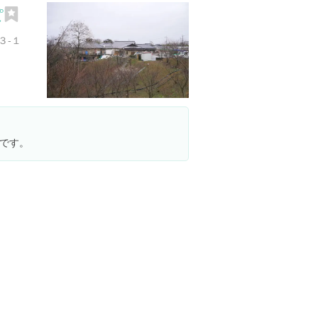
ぽ
３-１
です。