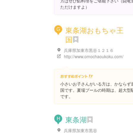
方はぜひ鮎料理をご堪能下さい（闘竜
ただけますよ）
東条湖おもちゃ王
G
国
兵庫県加東市黒谷１２１６
http://www.omochaoukoku.com/
小さいお子さんがいる方は、かならず
国です。夏場プールの時期は、超大型
です。
東条湖
H
兵庫県加東市黒谷