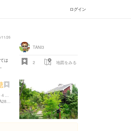
ログイン
/11/26
TANI3
ては
2
地図をみる
。
穂
兵庫県加東市黒谷１１９７-４７８ 森のパン屋花穂
https://tabelog.com/hyogo/A2804/A280403/28021664/