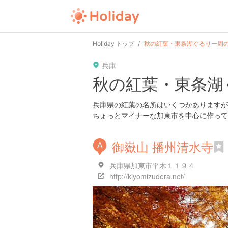
Holiday トップ
秋の紅葉・東条湖ぐるり一周
兵庫
秋の紅葉・東条湖
兵庫県の紅葉の名所はいくつかありますが
ちょっとマイナーな加東市を中心に作って
御嶽山 播州清水寺
A
兵庫県加東市平木１１９４
http://kiyomizudera.net/