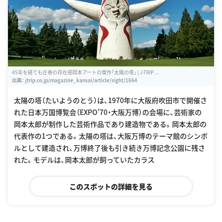
45年を経ても圧巻の存在感岡本アートの傑作「太陽の塔」 | J-TRIP ...
出典：
jtrip.co.jp/magazine_kansai/article/sight/1664
太陽の塔（たいようのとう）は、1970年に大阪府吹田市で開催さ
れた日本万国博覧会（EXPO'70・大阪万博）の会場に、芸術家の
岡本太郎が制作した芸術作品であり建造物である。岡本太郎の
代表作の1つである。太陽の塔は、大阪万博のテーマ館のシンボ
ルとして建造され、万博終了後も引き続き万博記念公園に残さ
れた。モデルは、岡本太郎が飼っていたカラス
このスポットの詳細を見る