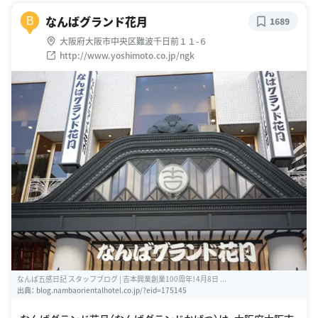
なんばグランド花月
B
1689
大阪府大阪市中央区難波千日前１１-６
http://www.yoshimoto.co.jp/ngk
なんば五感日記 スタッフブログ | 吉本興業創業100周年！4月8日 ...
出典：
blog.nambaorientalhotel.co.jp/?eid=175145