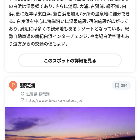
の白浜は温泉郷であり、さらに湯崎、大浦、古賀浦、綱不知、白
浜、更に近年は東白浜、新白浜を加え7ヶ所の温泉地に細分でき
る。白良浜を中心に海岸沿いに温泉施設、宿泊施設が広がって
おり、周辺には多くの観光地もあるリゾートとなっている。 紀
勢自動車道の南紀白浜インターチェンジ、や南紀白浜空港もあ
り遠方からの交通の便もよい。
このスポットの詳細を見る
琵琶湖
P
394
滋賀県 琵琶湖
http://www.biwako-visitors.jp/