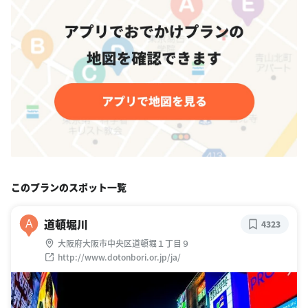
このプランのスポット一覧
道頓堀川
A
4323
大阪府大阪市中央区道頓堀１丁目９
http://www.dotonbori.or.jp/ja/