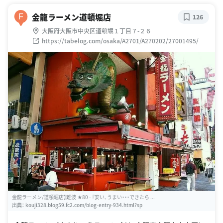
金龍ラーメン道頓堀店
F
126
大阪府大阪市中央区道頓堀１丁目７-２６
https://tabelog.com/osaka/A2701/A270202/27001495/
金龍ラーメン/道頓堀店】難波 ★80 - 『安い､うまい・・・できたら ...
出典：
kouji328.blog59.fc2.com/blog-entry-934.html?sp