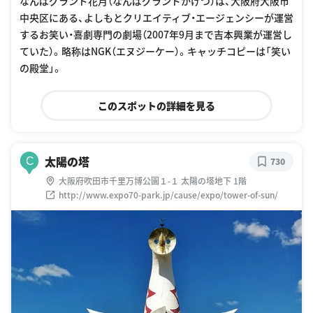
なんばグランド花月（なんばグランドかげつ）は、大阪府大阪市
中央区にある、よしもとクリエイティブ・エージェンシーが運営
するお笑い・喜劇専門の劇場（2007年9月まで吉本興業が運営し
ていた）。略称はNGK（エヌジーケー）。キャッチコピーは「笑い
の殿堂」。
このスポットの詳細を見る
太陽の塔
C
730
大阪府吹田市千里万博公園１-１ 太陽の塔地下 1階
http://www.expo70-park.jp/cause/expo/tower-of-sun/