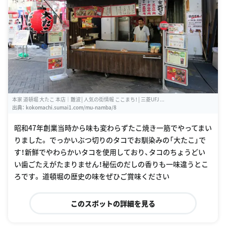
本家 道頓堀 大たこ 本店｜難波│人気の街情報 ここまち！│三菱UFJ ...
出典：
kokomachi.sumai1.com/mu-namba/8
昭和47年創業当時から味も変わらずたこ焼き一筋でやってまい
りました。 でっかいぶつ切りのタコでお馴染みの「大たこ」で
す！新鮮でやわらかいタコを使用しており、タコのちょうどい
い歯ごたえがたまりません！秘伝のだしの香りも一味違うとこ
ろです。 道頓堀の歴史の味をぜひご賞味ください
このスポットの詳細を見る