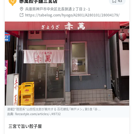
赤萬餃子舗三宮店
Q
43
兵庫県神戸市中央区北長狭通２丁目２-１
https://tabelog.com/hyogo/A2801/A280101/28004179/
連載】“隠居系”山田恒太郎が案内する 百花繚乱「神戸メシ」 第5食 「赤 ...
出典：
forzastyle.com/articles/-/49732
三宮で旨い餃子屋