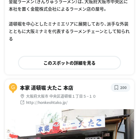
金龍ラーメン（きんりゅうラーメン）は、大阪府大阪市中央区に
本社を置く金龍株式会社によるラーメン店の屋号。
道頓堀を中心としたミナミエリアに展開しており、派手な外装
とともに大阪ミナミを代表するラーメンチェーンとして知られ
る
このスポットの詳細を見る
本家 道頓堀 大たこ 本店
G
200
大阪府大阪市 中央区道頓堀１丁目５−１０
http://honkeohtako.jp/