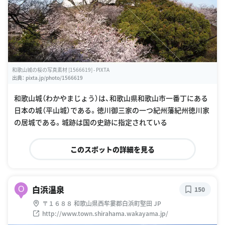
和歌山城の桜の写真素材 [1566619] - PIXTA
出典：
pixta.jp/photo/1566619
和歌山城（わかやまじょう）は、和歌山県和歌山市一番丁にある
日本の城（平山城）である。徳川御三家の一つ紀州藩紀州徳川家
の居城である。城跡は国の史跡に指定されている
このスポットの詳細を見る
白浜温泉
O
150
〒１６８８ 和歌山県西牟婁郡白浜町堅田 JP
http://www.town.shirahama.wakayama.jp/