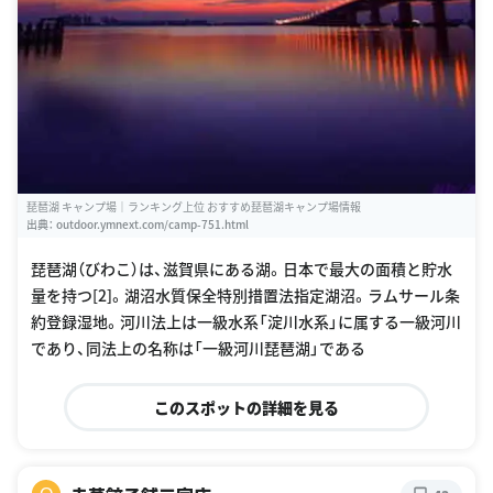
琵琶湖 キャンプ場｜ランキング上位 おすすめ琵琶湖キャンプ場情報
出典：
outdoor.ymnext.com/camp-751.html
琵琶湖（びわこ）は、滋賀県にある湖。日本で最大の面積と貯水
量を持つ[2]。湖沼水質保全特別措置法指定湖沼。ラムサール条
約登録湿地。河川法上は一級水系「淀川水系」に属する一級河川
であり、同法上の名称は「一級河川琵琶湖」である
このスポットの詳細を見る