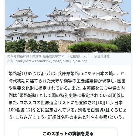
関西発 白亜に輝く白鷺城、姫路城見学ツアー｜近畿旅行 ツアー｜阪急交通社
出典：
hankyu-travel.com/kinki/hyogo/himejijo/osa.php
姫路城（ひめじじょう）は、兵庫県姫路市にある日本の城。江戸
時代初期に建てられた天守や櫓等の主要建築物が現存し、国宝
や重要文化財に指定されている。また、主郭部を含む中堀の内
側は「姫路城跡」として国の特別史跡に指定されている[8][9]。
また、ユネスコの世界遺産リストにも登録され[10][11]、日本
100名城[12]などに選定されている。別名を白鷺城（はくろじょ
う・しらさぎじょう。詳細は名称の由来と別名を参照）という。
このスポットの詳細を見る