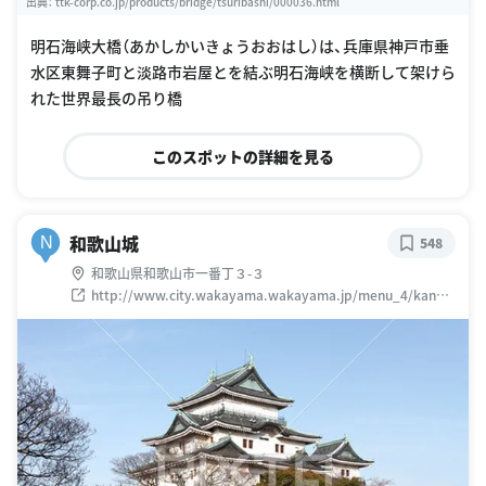
出典：
ttk-corp.co.jp/products/bridge/tsuribashi/000036.html
明石海峡大橋（あかしかいきょうおおはし）は、兵庫県神戸市垂
水区東舞子町と淡路市岩屋とを結ぶ明石海峡を横断して架けら
れた世界最長の吊り橋
このスポットの詳細を見る
和歌山城
N
548
和歌山県和歌山市一番丁３-３
http://www.city.wakayama.wakayama.jp/menu_4/kanko
u/wakayama.html