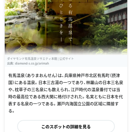
ダイヤモンド有馬温泉ソサエティ本館 | 公式サイト
出典：
diamond-s.co.jp/arimah
有馬温泉（ありまおんせん）は、兵庫県神戸市北区有馬町（摂津
国）にある温泉。日本三古湯の一つであり、林羅山の日本三名泉
や、枕草子の三名泉にも数えられ、江戸時代の温泉番付では当
時の最高位である西大関に格付けされた。名実ともに日本を代
表する名泉の一つである。瀬戸内海国立公園の区域に隣接す
る。
このスポットの詳細を見る