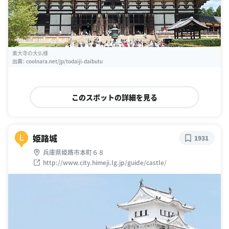
東大寺の大仏様
出典：
coolnara.net/jp/todaiji-daibutu
このスポットの詳細を見る
姫路城
L
1931
兵庫県姫路市本町６８
http://www.city.himeji.lg.jp/guide/castle/