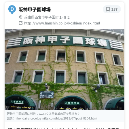
阪神甲子園球場
D
287
兵庫県西宮市甲子園町１-８２
http://www.hanshin.co.jp/koshien/index.html
阪神甲子園球場に到着: ハニロウは電気羊の夢を見るか？
出典：
nihondaira.cocolog-nifty.com/blog/2013/07/post-8104.html