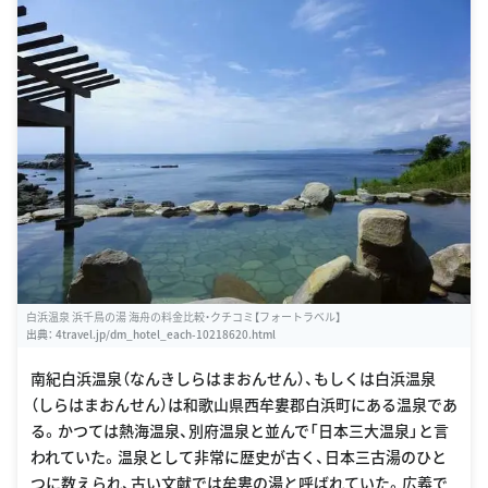
白浜温泉 浜千鳥の湯 海舟の料金比較・クチコミ【フォートラベル】
出典：
4travel.jp/dm_hotel_each-10218620.html
南紀白浜温泉（なんきしらはまおんせん）、もしくは白浜温泉
（しらはまおんせん）は和歌山県西牟婁郡白浜町にある温泉であ
る。かつては熱海温泉、別府温泉と並んで「日本三大温泉」と言
われていた。温泉として非常に歴史が古く、日本三古湯のひと
つに数えられ、古い文献では牟婁の湯と呼ばれていた。広義で