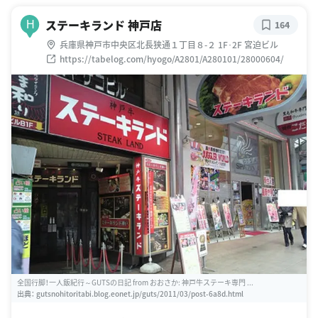
ステーキランド 神戸店
H
164
兵庫県神戸市中央区北長狭通１丁目８-２ 1F･2F 宮迫ビル
https://tabelog.com/hyogo/A2801/A280101/28000604/
全国行脚！一人飯紀行～GUTSの日記 from おおさか: 神戸牛ステーキ専門 ...
出典：
gutsnohitoritabi.blog.eonet.jp/guts/2011/03/post-6a8d.html