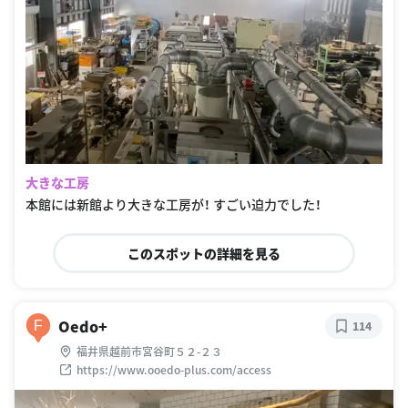
大きな工房
本館には新館より大きな工房が！ すごい迫力でした！
このスポットの詳細を見る
Oedo+
F
114
福井県越前市宮谷町５２-２３
https://www.ooedo-plus.com/access