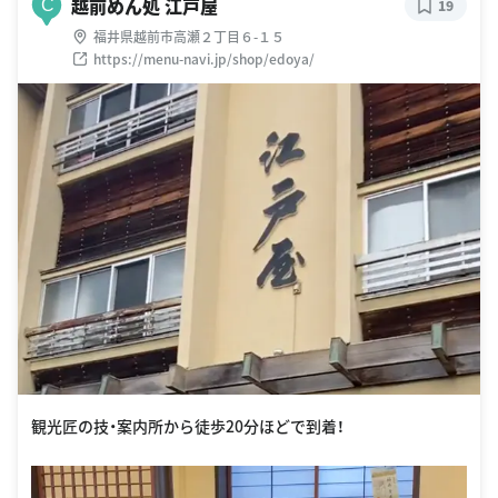
越前めん処 江戸屋
C
19
福井県越前市高瀬２丁目６-１５
https://menu-navi.jp/shop/edoya/
観光匠の技・案内所から徒歩20分ほどで到着！