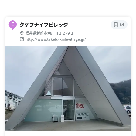
タケフナイフビレッジ
E
84
福井県越前市余川町２２-９１
http://www.takefu-knifevillage.jp/