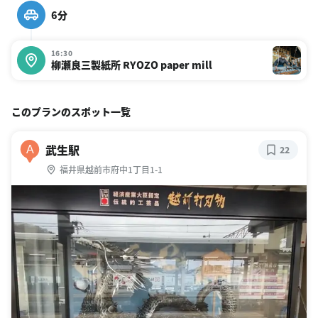
6分
16:30
柳瀬良三製紙所 RYOZO paper mill
このプランのスポット一覧
武生駅
A
22
福井県越前市府中1丁目1-1