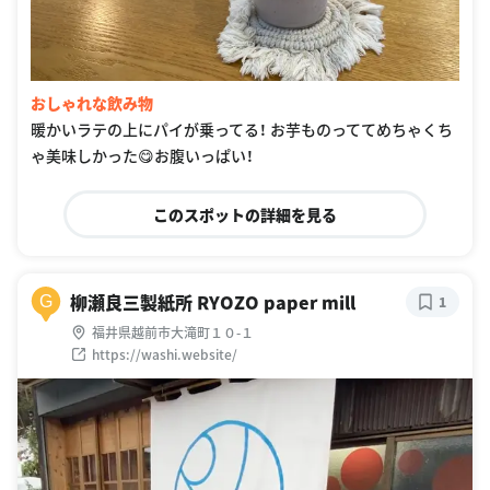
おしゃれな飲み物
暖かいラテの上にパイが乗ってる！ お芋ものっててめちゃくち
ゃ美味しかった😋お腹いっぱい！
このスポットの詳細を見る
柳瀬良三製紙所 RYOZO paper mill
G
1
福井県越前市大滝町１０-１
https://washi.website/