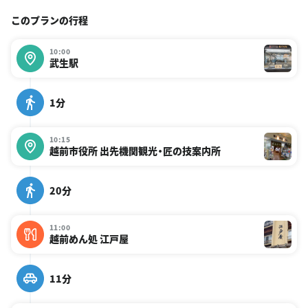
このプランの行程
10:00
武生駅
1分
10:15
越前市役所 出先機関観光・匠の技案内所
20分
11:00
越前めん処 江戸屋
11分