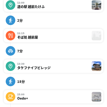
12:00
道の駅 越前たけふ
2分
12:15
そば処 越前屋
7分
13:30
タケフナイフビレッジ
18分
15:00
Oedo+