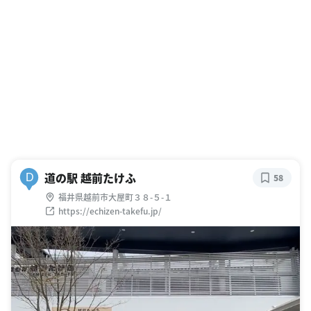
道の駅 越前たけふ
D
58
福井県越前市大屋町３８-５-１
https://echizen-takefu.jp/