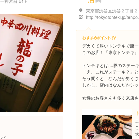
ー神宮前 B1Ｆ
http://tokyotonteki.jp/tenpo
デカくて厚いトンテキで腹一
このお店！『東京トンテキ』
トンテキとは....豚のステーキ
「え、これがステーキ？」と
そう聞くと、なんだか男くさ
しかし、店内はなんだかシッ
女性のお客さんも多く来店さ
こ
って