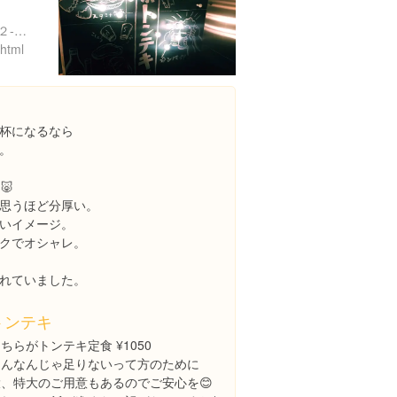
東京都渋谷区渋谷２丁目２２-１０ タキザワビル 2F
.html
杯になるなら
。
🐷
思うほど分厚い。
いイメージ。
クでオシャレ。
れていました。
トンテキ
ちらがトンテキ定食 ¥1050
こんなんじゃ足りないって方のために
大、特大のご用意もあるのでご安心を😊