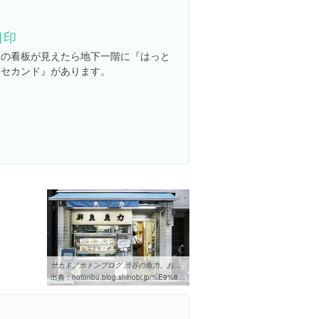
目印
この看板が見えたら地下一階に『はっと
りセカンド』があります。
４
サカキノホトンブログ 渋谷の魚力、お魚食堂
出典：
hotonbu.blog.shinobi.jp/%E9%8A%80%E5%BA%A7%E3%82%A6%E3%82%A7%E3%82%B9%E3%83%88%EF%BC%9A%E5%92%8C/%E6%B8%8B%E8%B0%B7%E3%81%AE%E9%AD%9A%E5%8A%9B%E3%80%81%E3%81%8A%E9%AD%9A%E9%A3%9F%E5%A0%82