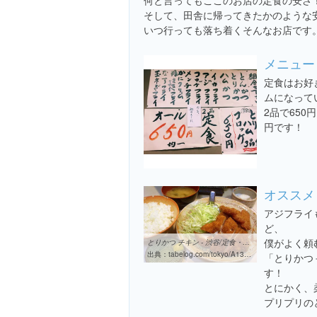
何と言ってもここのお店の定食の安さ
そして、田舎に帰ってきたかのような
いつ行っても落ち着くそんなお店です
メニュー
定食はお好
ムになって
2品で650
円です！
オススメ
アジフライ
ど、
僕がよく頼
とりかつ チキン - 渋谷/定食・食堂 [食べログ]
出典：
tabelog.com/tokyo/A1303/A130301/13001699
「とりかつ
す！
とにかく、柔
プリプリの