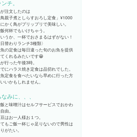
ランチ。
私が注文したのは
鳥親子煮としらすおろし定食」¥1000
とにかく鳥がプリップリで美味しい。
ご飯何杯でもいけちゃう。
というか、一杯でおさまるはずがない！
〈日替わりランチ3種類〉
お魚の定食は毎日違った旬のお魚を提供
てくれるみたいです😁
私が行った午後3時。
すでにハラス焼き定食は品切れでした。
お魚定食を食べたいなら早めに行った方
がいいかもしれません。
ちなみに、、、
ご飯と味噌汁はセルフサービスでおかわ
り自由。
納豆はお一人様お１つ。
とてもご飯一杯じゃ足りないので男性は
ありがたい。