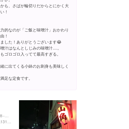
しかも、さばが輪切りだからとにかく大
きい！
魅力的なのが「ご飯と味噌汁」おかわり
自由！
きました！ありがとうございます😂
噌汁はなんとしじみの味噌汁....。
身もゴロゴロ入ってて最高すぎる。
一緒に出てくる小鉢のお刺身も美味しく
て
大満足な定食です。
東京都世田谷区北沢２丁目８-１２
https://tabelog.com/tokyo/A1318/A131802/13149631/