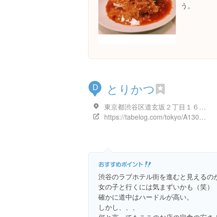
う。
とりかつ
D
東京都渋谷区道玄坂２丁目１６-１９ 都路ビル 2F
https://tabelog.com/tokyo/A1303/A130301/13001699/
渋谷のラブホテル街を進むと見えるのが『
女の子と行くには気まずいかも（笑）
確かに道中はハードルが高い。
しかし、、、