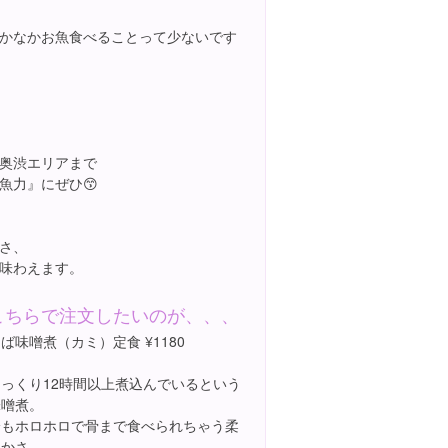
かなかお魚食べることって少ないです
奥渋エリアまで
魚力』にぜひ😙
さ、
味わえます。
こちらで注文したいのが、、、
ば味噌煮（カミ）定食 ¥1180
じっくり12時間以上煮込んでいるという
味噌煮。
身もホロホロで骨まで食べられちゃう柔
らかさ。