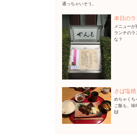
通っちゃいそう。
本日のラ
メニューが
ランチのラス
な？
さば塩焼 
めちゃくち
ご飯も、味
🙌