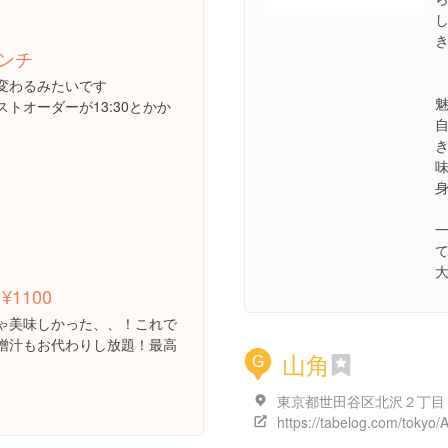
ンチ
変わるみたいです
トオーダーが13:30とかか
味
¥1100
ゃ美味しかった、、！これで
噌汁もお代わりし放題！最高
山角
G