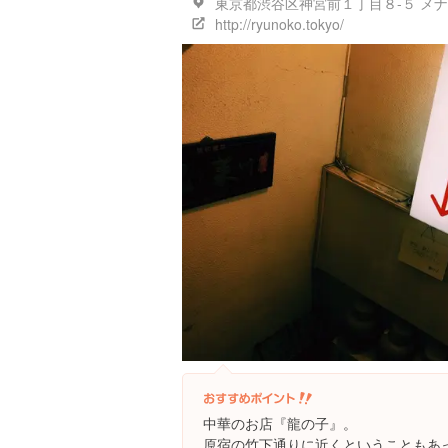
東京都渋谷区神宮前１丁目８-５ メナ
http://ryunoko.tokyo/
中華のお店『龍の子』。
原宿の竹下通りに近くということもあ