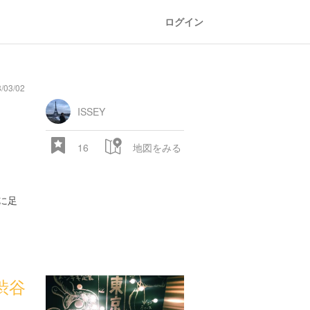
ログイン
03/02
ISSEY
16
地図をみる
に足
渋谷