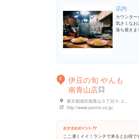
店内
カウンター
気さくなお
落ち着きま
伊豆の旬 やんも
F
南青山店
東京都港区南青山５丁目５-２５ Ｔ・ＰＬＡＣＥビル 地下１階
http://www.yanmo.co.jp/
ここ凄くイイ！ランチで来るとお得で