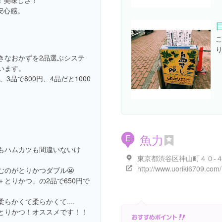
！美味しさ！
安心感。
。
きなおかずを2品選ぶシステ
います。
円、3品で800円、4品だと1000
魚力
E
もハムカツも間違いないけ
東京都渋谷区神山町４０-
http://www.uoriki6709.com/
むのがとりかつダブル😬
＋とりかつ」の2品で650円で
らかくて柔らかくて....
とりかつ！オススメです！！