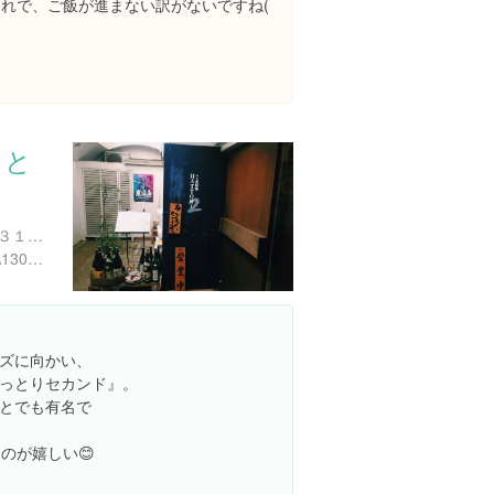
これで、ご飯が進まない訳がないですね(
っと
東京都渋谷区神宮前２丁目３１-７ ビラ・グロリア
https://tabelog.com/tokyo/A1306/A130601/13042210/
ズに向かい、
っとりセカンド』。
とでも有名で
のが嬉しい😊