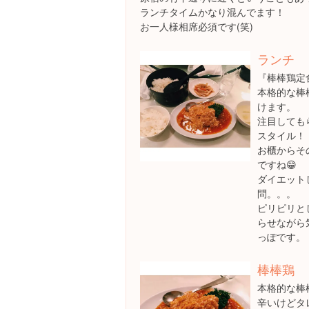
ランチタイムかなり混んでます！
お一人様相席必須です(笑)
ランチ
『棒棒鶏定食
本格的な棒
けます。
注目しても
スタイル！
お櫃からそ
ですね😁
ダイエット
問。。。
ピリピリと
らせながら
っぽです。
棒棒鶏
本格的な棒
辛いけどタ