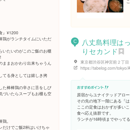
』¥1200
棒鶏がランチタイムにいただ
八丈島料理は
C
りセカンド
らいたいのがこのご飯のお櫃
！
のままおかわり出来ちゃうん
してる身としては嬉しき拷
した棒棒鶏の辛さに舌をしび
気づいたらスープもお櫃も空
原宿からユナイテッドアロー
その先の地下一階にある『は
ここの定食はおかずが多いこ
食べ応え抜群です。
ランチが16時頃までやってる
棒鶏。
レだけでご飯2杯はいけちゃ