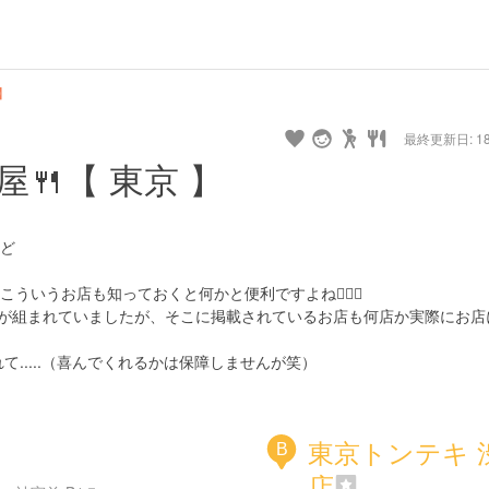
】
最終更新日: 18/
🍴【 東京 】
ど
いうお店も知っておくと何かと便利ですよね🙋🏼‍♂️
特集が組まれていましたが、そこに掲載されているお店も何店か実際にお店
.....（喜んでくれるかは保障しませんが笑）
東京トンテキ 
B
店