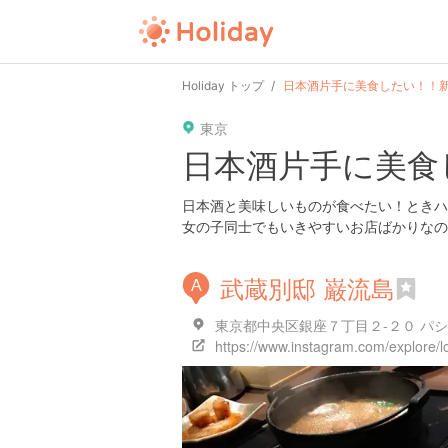
Holiday トップ
日本酒片手に美食したい！！
東京
日本酒片手に美食
日本酒と美味しいものが食べたい！ときハ
女の子同士でもいきやすいお店ばかりなので
武蔵別邸 巌流島
A
東京都中央区銀座７丁目２-２０ パシ
https://www.instagram.com/explore