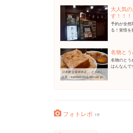
大人気の
す！！！
予約が全然
る！覚悟を持
名物とう
名物のとう
はんなんで
日本橋 お多幸本店 … とうめし定食 ｜ 食べ過ぎ注意報発令中！
出典：
eatravel.blog.shinobi.jp/Entry/181
フォトレポ
1件