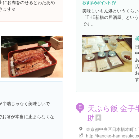
上にお肉をのせるとわたあめ
きます☺️
美味しいもん処というくらい
「THE新橋の居酒屋」とい
です。
あ
が半端じゃなく美味しいで
天ぷら飯 金子
E
助
でお箸が本当に止まらなくな