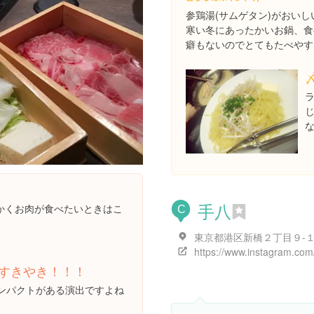
参鶏湯(サムゲタン)がおい
寒い冬にあったかいお鍋、食
癖もないのでとてもたべやす
手八
かくお肉が食べたいときはこ
C
すきやき！！！
ンパクトがある演出ですよね