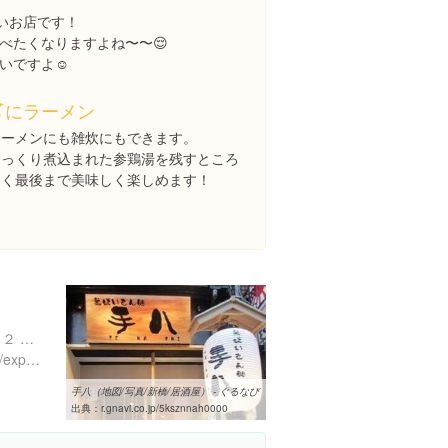
しいお店です！
べたくなりますよね〜〜😌
いですよ☺️
〆にラーメン
ラーメンにも雑炊にもできます。
じっくり煮込まれた参鶏湯を残すところ
なく最後まで美味しく楽しめます！
東京都港区新橋２丁目９-１２ 井出ビル 1階
https://www.instagram.com/explore/locations/1017309489
手八（地図/写真/新橋/居酒屋） - ぐるなび
出典：
r.gnavi.co.jp/5ksznnah0000