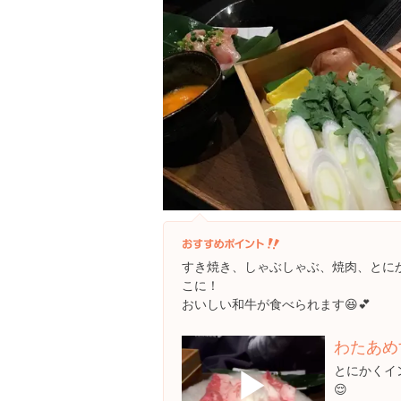
すき焼き、しゃぶしゃぶ、焼肉、とに
こに！
おいしい和牛が食べられます😆💕
わたあめ
▶
とにかくイ
😌