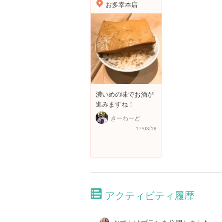
お多幸本店
濃いめの味でお酒が
進みますね！
きーわーど
17/03/18
アクティビティ履歴