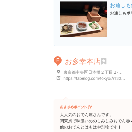
お通しも
お通しもボ
お多幸本店
F
東京都中央区日本橋２丁目２-３ お多幸ビル
https://tabelog.com/tokyo/A1302/A130202/13000323/
大人気のおでん屋さんです。
関東風で味濃いめのしみしみおでん😩
他のおでんとはもはや別物です🍢