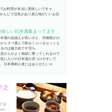
でお料理が本当に美味しいです☺️
うかんじで活気があり居心地がいいお店
美味しい日本酒集まってます
日本酒の品揃えが良いのと、何種類かの
中から３つ選んで飲みくらべるセットも
るのは魅力的です😊🍶
店員さんがよく相談に乗ってくれるので
お気に入りの日本酒が見つけやすいで
す。日本酒初心者にはありがたい☺️
半之
東京都中央区日本橋本町１丁目４-３ ヴィラアート日本橋
http://kaneko-hannosuke.com/shopinfo/