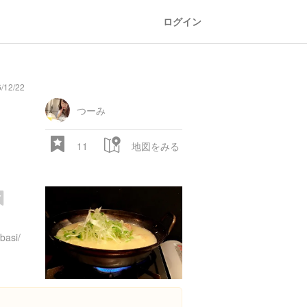
ログイン
/12/22
つーみ
11
地図をみる
６
nbasi/