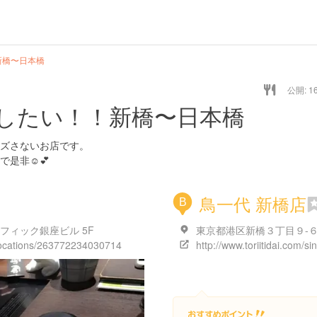
新橋〜日本橋
公開: 16
したい！！新橋〜日本橋
ズさないお店です。
是非☺️💕
鳥一代 新橋店
B
フィック銀座ビル 5F
東京都港区新橋３丁目９-
/locations/263772234030714
http://www.toriitidai.com/si