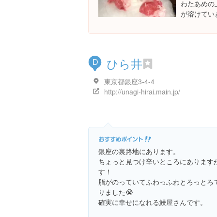
わたあめの
が溶けてい
ひら井
D
東京都銀座3-4-4
http://unagi-hirai.main.jp/
銀座の裏路地にあります。
ちょっと見つけ辛いところにあります
す！
脂がのっていてふわっふわとろっとろ
りました😭
確実に幸せになれる鰻屋さんです。