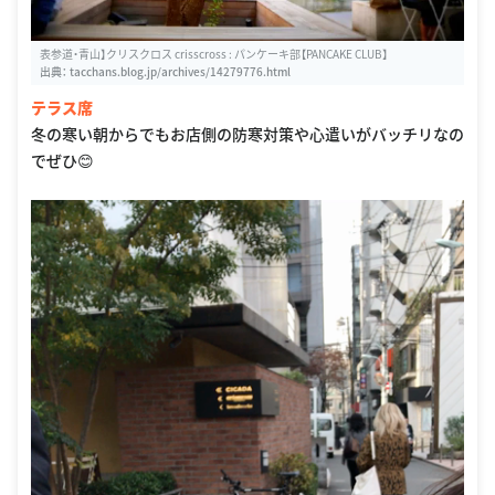
表参道・青山】クリスクロス crisscross : パンケーキ部【PANCAKE CLUB】
出典：
tacchans.blog.jp/archives/14279776.html
テラス席
冬の寒い朝からでもお店側の防寒対策や心遣いがバッチリなの
でぜひ😊