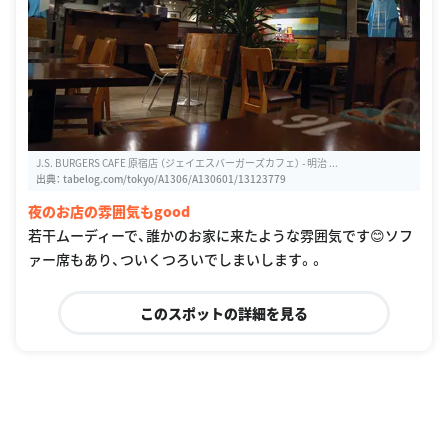
J.S. BURGERS CAFE 原宿店 （ジェイエスバーガーズカフェ） - 明治 ...
出典：
tabelog.com/tokyo/A1306/A130601/13123779
夜のお店の雰囲気もgood
若干ムーディーで、誰かのお家に来たような雰囲気です😊ソフ
ァー席もあり、ついくつろいでしまいします。。
このスポットの詳細を見る