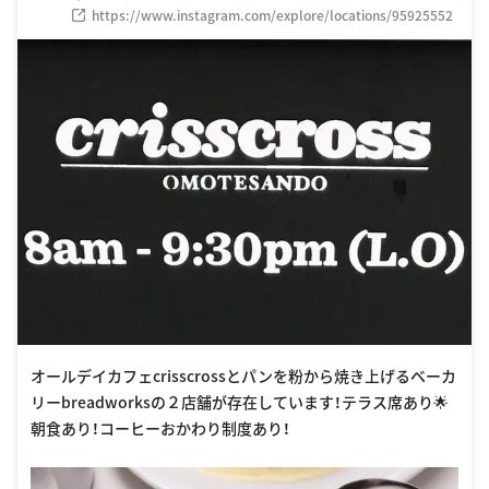
https://www.instagram.com/explore/locations/95925552
オールデイカフェcrisscrossとパンを粉から焼き上げるベーカ
リーbreadworksの２店舗が存在しています！テラス席あり🌟
朝食あり！コーヒーおかわり制度あり！