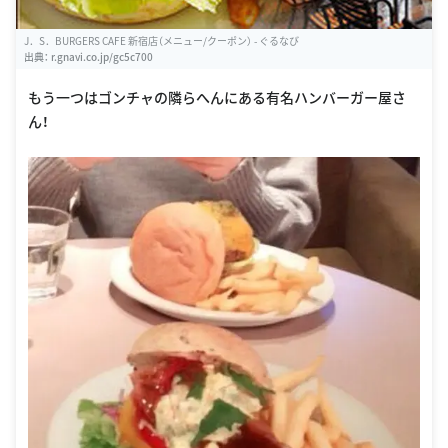
J．S．BURGERS CAFE 新宿店（メニュー/クーポン） - ぐるなび
出典：
r.gnavi.co.jp/gc5c700
もう一つはゴンチャの隣らへんにある有名ハンバーガー屋さ
ん！