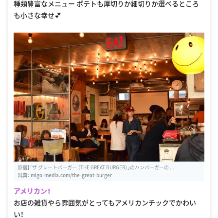
種類豊富なメニュー ポテトも厚切りか細切りか選べるところ
も小さな幸せ💕
原宿】「ザ グレートバーガー （THE GREAT BURGER）」のハンバーガーの ...
出典：
migo-media.com/the-great-burger
アメリカン！
お店の雑貨やら雰囲気がとってもアメリカンチックでかわい
い！