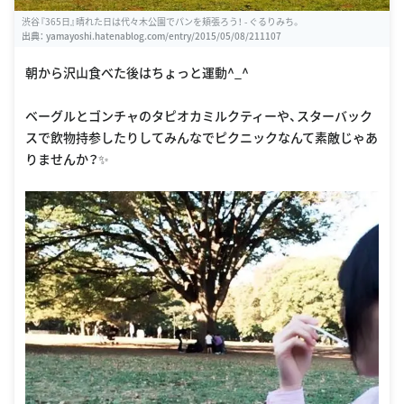
渋谷『365日』晴れた日は代々木公園でパンを頬張ろう！ - ぐるりみち。
出典：
yamayoshi.hatenablog.com/entry/2015/05/08/211107
朝から沢山食べた後はちょっと運動^_^
ベーグルとゴンチャのタピオカミルクティーや、スターバック
スで飲物持参したりしてみんなでピクニックなんて素敵じゃあ
りませんか？✨