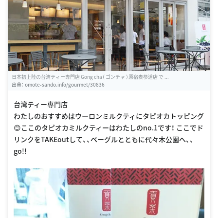
日本初上陸の台湾ティー専門店 Gong cha（ ゴンチャ ）原宿表参道店 で ...
出典：
omote-sando.info/gourmet/30836
台湾ティー専門店
わたしのおすすめはウーロンミルクティにタピオカトッピング
😊ここのタピオカミルクティーはわたしのno.1です！ ここでド
リンクをTAKEoutして、、ベーグルとともに代々木公園へ、、
go!!