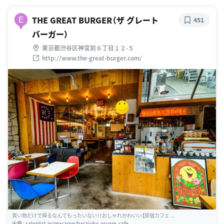
THE GREAT BURGER（ザ グレート
E
451
バーガー）
東京都渋谷区神宮前６丁目１２-５
http://www.the-great-burger.com/
買い物だけで帰るなんてもったいない！！おしゃれかわいい【原宿カフェ ...
出典：
salonlist.jp/macaron/harajuku-osyare-cafe