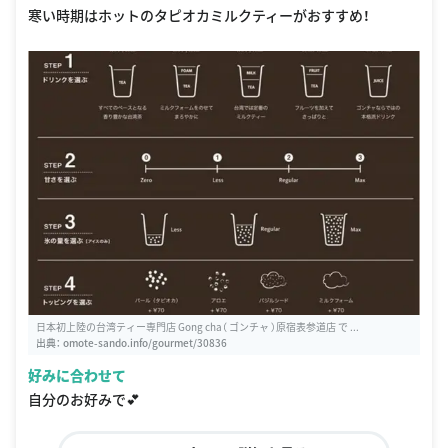
寒い時期はホットのタピオカミルクティーがおすすめ！
日本初上陸の台湾ティー専門店 Gong cha（ ゴンチャ ）原宿表参道店 で ...
出典：
omote-sando.info/gourmet/30836
好みに合わせて
自分のお好みで💕