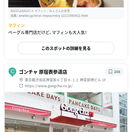
BAGEL&BAGEL＊ マフィン｜ねぇさんの世界
出典：
ameblo.jp/mirai-rinyou/entry-12211983422.html
マフィン
ベーグル専門店だけど、マフィンも大人気！
このスポットの詳細を見る
ゴンチャ 原宿表参道店
C
268
東京都渋谷区神宮前６丁目９-１１ 神宮前堺ビル 1F
https://www.gongcha.co.jp/