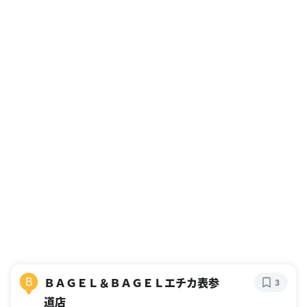
ＢＡＧＥＬ＆ＢＡＧＥＬエチカ表参
B
3
道店