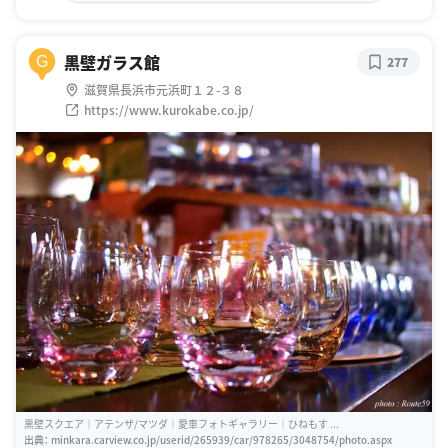
黒壁ガラス館
G
277
滋賀県長浜市元浜町１２-３８
https://www.kurokabe.co.jp/
黒壁スクエア｜アテンザ/マツダ｜愛車フォトギャラリー｜ひねもす ...
出典：
minkara.carview.co.jp/userid/265939/car/978265/3048754/photo.aspx