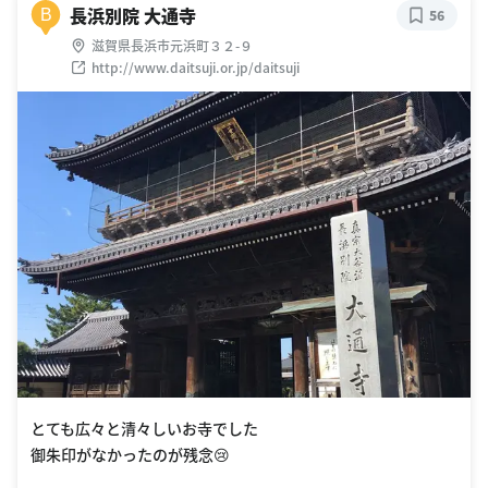
長浜別院 大通寺
B
56
滋賀県長浜市元浜町３２-９
http://www.daitsuji.or.jp/daitsuji
とても広々と清々しいお寺でした
御朱印がなかったのが残念😢