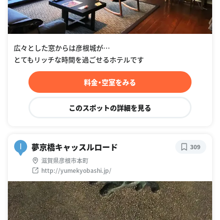
広々とした窓からは彦根城が…
とてもリッチな時間を過ごせるホテルです
料金・空室をみる
このスポットの詳細を見る
夢京橋キャッスルロード
I
309
滋賀県彦根市本町
http://yumekyobashi.jp/