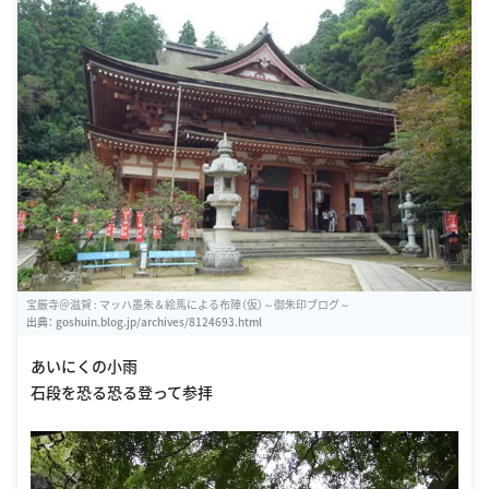
宝厳寺＠滋賀 : マッハ墨朱＆絵馬による布陣（仮）～御朱印ブログ～
出典：
goshuin.blog.jp/archives/8124693.html
あいにくの小雨
石段を恐る恐る登って参拝