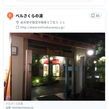
ベルさくらの湯
F
31
栃木県宇都宮市陽東６丁目５-３１
http://www.bellsakuranoyu.jp/
ベルさくらの湯
出典：
bellsakuranoyu.jp