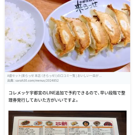
A盛セット(来らっせ 本店 （きらっせ）)の口コミ一覧 | おいしい一皿が ...
出典：
sarah30.com/menus/2024852
コレメッケ宇都宮のLINE追加で予約できるので、早い段階で整
理券発行しておいた方がいいですよ。