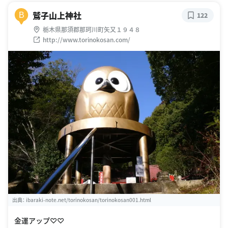
鷲子山上神社
B
122
栃木県那須郡那珂川町矢又１９４８
http://www.torinokosan.com/
出典：
ibaraki-note.net/torinokosan/torinokosan001.html
金運アップ♡♡