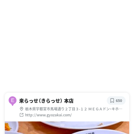
来らっせ（きらっせ） 本店
E
650
栃木県宇都宮市馬場通り２丁目３-１２ ＭＥＧＡドン・キホー
テ ラパーク宇都宮店 地下１階
http://www.gyozakai.com/