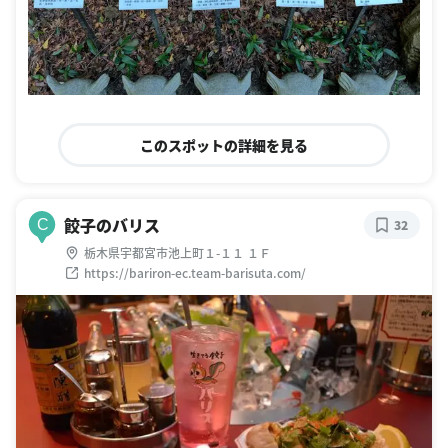
このスポットの詳細を見る
餃子のバリス
C
32
栃木県宇都宮市池上町１-１１ １Ｆ
https://bariron-ec.team-barisuta.com/