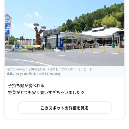
道の駅 みわ近く 子供の遊び場・子連れお出かけスポット | いこーよ
出典：
iko-yo.net/facilities/5331/nearby
子持ち鮎が食べれる
野菜がとても安く買いすぎちゃいました♡
このスポットの詳細を見る