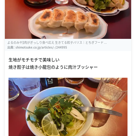
よるのみや】肉がぎっしり食べ応え 生きてる餃子バリス｜とちぎフード ...
出典：
shimotsuke.co.jp/articles/-/244995
生地がモチモチで美味しい
焼き餃子は焼き小龍包のように肉汁ブッシャー