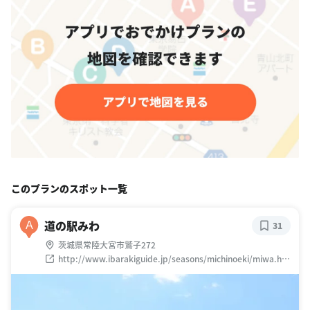
このプランのスポット一覧
道の駅みわ
A
31
茨城県常陸大宮市鷲子272
http://www.ibarakiguide.jp/seasons/michinoeki/miwa.ht
ml