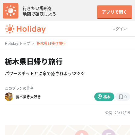
行きたい場所を
アプリで開く
地図で確認しよう
ログイン
Holiday トップ
栃木県日帰り旅行
栃木県日帰り旅行
パワースポットと温泉で癒されよう♡♡♡
このプランの作者
食べ歩き大好き
栃木
0
公開: 23/12/15