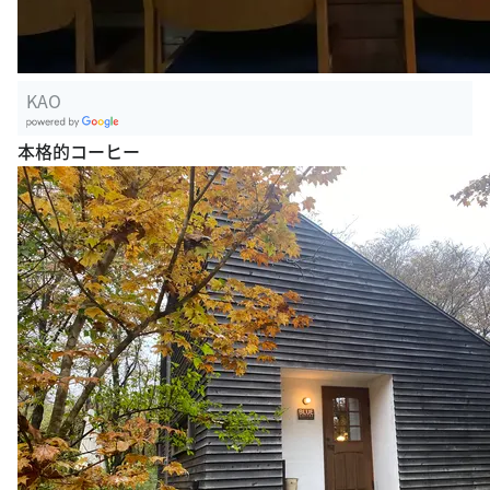
KAO
G
本格的コーヒー
oogle Plac
es