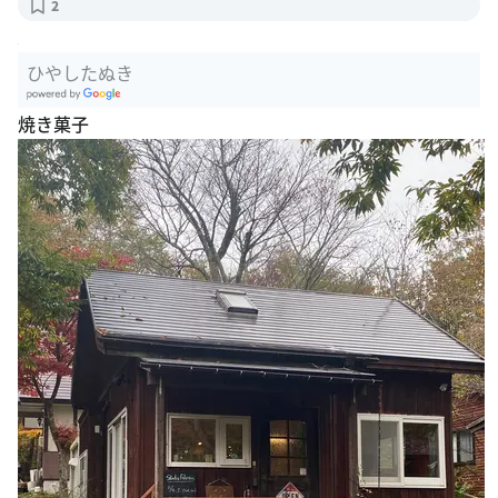
2
ひやしたぬき
G
焼き菓子
oogle Plac
es