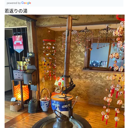
G
若返りの湯
oogle Plac
es