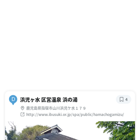
浜児ヶ水 区営温泉 浜の湯
D
4
鹿児島県指宿市山川浜児ケ水１７９
http://www.ibusuki.or.jp/spa/public/hamachogamizu/