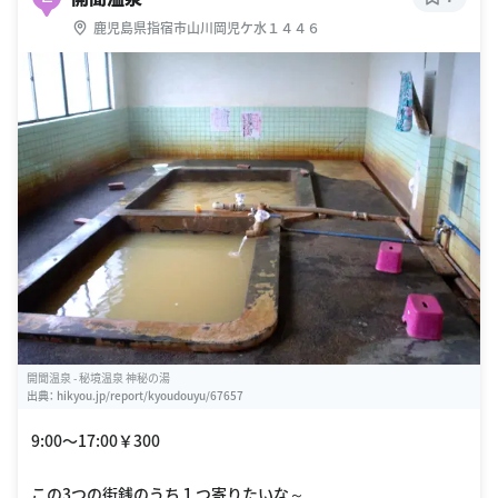
鹿児島県指宿市山川岡児ケ水１４４６
開聞温泉 - 秘境温泉 神秘の湯
出典：
hikyou.jp/report/kyoudouyu/67657
9:00〜17:00￥300
この3つの街銭のうち１つ寄りたいな～