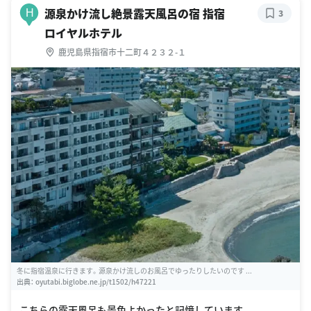
源泉かけ流し絶景露天風呂の宿 指宿
H
3
ロイヤルホテル
鹿児島県指宿市十二町４２３２-１
冬に指宿温泉に行きます。源泉かけ流しのお風呂でゆったりしたいのです ...
出典：
oyutabi.biglobe.ne.jp/t1502/h47221
こちらの露天風呂も景色よかったと記憶しています。