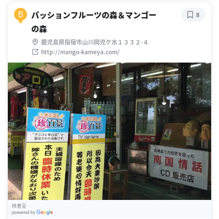
パッションフルーツの森＆マンゴー
B
8
の森
鹿児島県指宿市山川岡児ケ水１３３２-４
http://mango-kameya.com/
林書呈
G