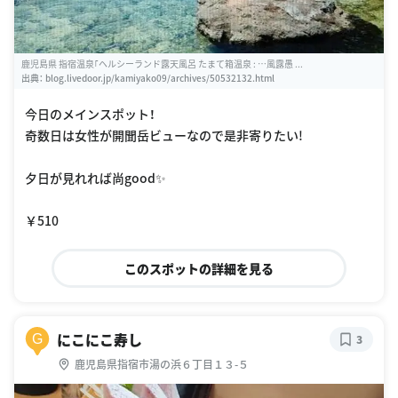
鹿児島県 指宿温泉｢ヘルシーランド露天風呂 たまて箱温泉 : …風露愚 ...
出典：
blog.livedoor.jp/kamiyako09/archives/50532132.html
今日のメインスポット！
奇数日は女性が開聞岳ビューなので是非寄りたい!
夕日が見れれば尚good✨
￥510
このスポットの詳細を見る
にこにこ寿し
G
3
鹿児島県指宿市湯の浜６丁目１３-５