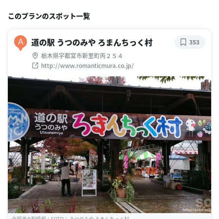
このプランのスポット一覧
道の駅 うつのみや ろまんちっく村
A
353
栃木県宇都宮市新里町丙２５４
http://www.romanticmura.co.jp/
全国道の駅情報＋SOTO＋ うつのみや ろまんちっく村