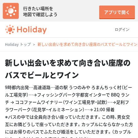
行きたい場所を
アプリで開く
地図で確認しよう
ログイン
Holiday トップ
新しい出会いを求めて向き合い座席のバスでビールとワイン
新しい出会いを求めて向き合い座席の
バスでビールとワイン
9時都内出発…高速道路…道の駅 うつのみや ろまんちっく村（ビー
ル工場見学）…→フィッシングパーク宇都宮インターで BBQ ラン
チ → ココファームワイナリー（ワイン工場見学・試飲）…→足利フ
ラワーパーク（花見学・イルミネーション）…→ 21:00 帰着
※バスの中では全員向き合い座っていただきます。この時、男女交
互にお隣どうしで座っていただきます。カップルにならなかった方
にはお帰りのバスでふたたび婚活をしていただきます。（カップル