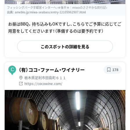
フィッシングパーク宇都宮インターへ♪☆後半☆｜miwaのささやかな釣行記♪
出典：
ameblo.jp/miwa-seabass/entry-12105962907.html
お昼はBBQ。持ち込みもOKですし、こちらでご予算に応じてご
用意をしてくださいます！（準備するのは要予約です）
このスポットの詳細を見る
（有）ココ・ファーム・ワイナリー
C
178
栃木県足利市田島町６１１
https://cocowine.com/