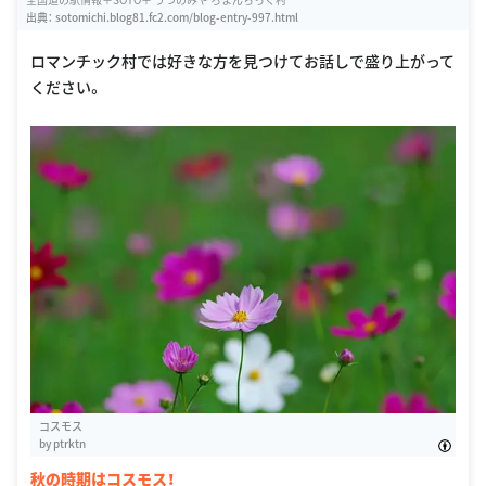
出典：
sotomichi.blog81.fc2.com/blog-entry-997.html
ロマンチック村では好きな方を見つけてお話しで盛り上がって
ください。
コスモス
by
ptrktn
秋の時期はコスモス！